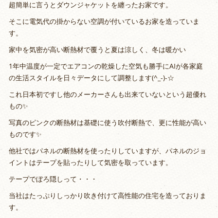
超簡単に言うとダウンジャケットを纏ったお家です。
そこに電気代の掛からない空調が付いているお家を造っていま
す。
家中を気密が高い断熱材で覆うと夏は涼しく、冬は暖かい
1年中温度が一定でエアコンの乾燥した空気も勝手にAIが各家庭
の生活スタイルを日々データにして調整します(^_-)-☆
これ日本初ですし他のメーカーさんも出来ていないという超優れ
もの✨
写真のピンクの断熱材は基礎に使う吹付断熱で、更に性能が高い
ものです✨
他社ではパネルの断熱材を使ったりしていますが、パネルのジョ
イントはテープを貼ったりして気密を取っています。
テープでぼろ隠しって・・・
当社はたっぷりしっかり吹き付けて高性能の住宅を造っておりま
す。