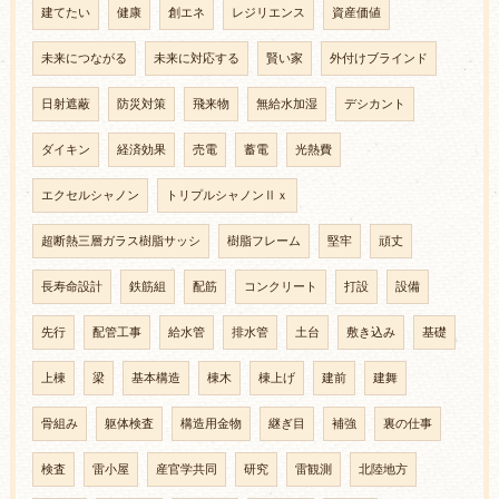
建てたい
健康
創エネ
レジリエンス
資産価値
未来につながる
未来に対応する
賢い家
外付けブラインド
日射遮蔽
防災対策
飛来物
無給水加湿
デシカント
ダイキン
経済効果
売電
蓄電
光熱費
エクセルシャノン
トリプルシャノンⅡｘ
超断熱三層ガラス樹脂サッシ
樹脂フレーム
堅牢
頑丈
長寿命設計
鉄筋組
配筋
コンクリート
打設
設備
先行
配管工事
給水管
排水管
土台
敷き込み
基礎
上棟
梁
基本構造
棟木
棟上げ
建前
建舞
骨組み
躯体検査
構造用金物
継ぎ目
補強
裏の仕事
検査
雷小屋
産官学共同
研究
雷観測
北陸地方