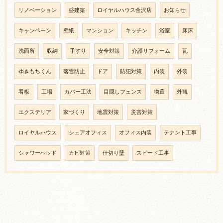
リノベーション
盛建築
ロイヤルハウス金沢店
お知らせ
キャンペーン
壁紙
マンション
キッチン
浴室
床床
洗面所
収納
手すり
安全対策
介護リフォーム
瓦
ゆきもちくん
落雪防止
ドア
防犯対策
内装
外装
看板
工場
カバー工法
目隠しフェンス
物置
外観
エクステリア
家づくり
地震対策
災害対策
ロイヤルハウス
シェアオフィス
オフィス内装
テナント工事
シャワーヘッド
カビ対策
仕切り壁
スピード工事