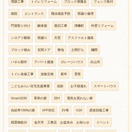
増築工事
トイレリフォーム
ブロック塀撤去
フェンス取付
病院
エントランス
飛沫感染予防
雨漏り修理
門扉取り付け
解体後
復旧工事
津幡町
外壁リフォーム
シロアリ駆除
雨漏り
天窓
アスファルト舗装
ブロック積み
玄関ドア
整地
土間打ち
欄間
パネル製作
アパート建築
ガレージハウス
白山市
トイレ改修工事
波板交換
新年
雪害
こどもみらい住宅支援事業
花粉
お子様連れ
スマートハウス
Smart2030
零和の家
ZEH
電気を買わない家
自給率100%の家
VPP対応
EV車
V2H
原状回復工事
残置物処分
金沢市 工務店 お盆休み お知らせ
イベント