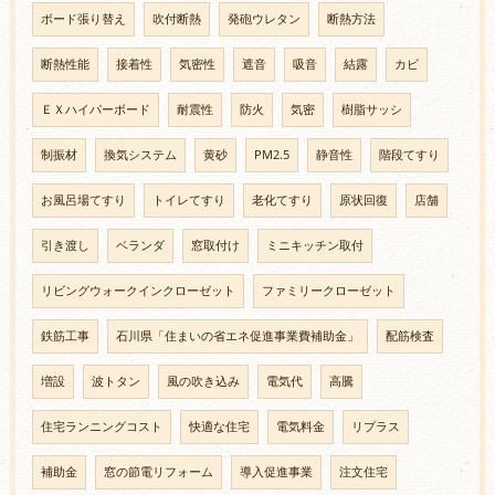
ボード張り替え
吹付断熱
発砲ウレタン
断熱方法
断熱性能
接着性
気密性
遮音
吸音
結露
カビ
ＥＸハイパーボード
耐震性
防火
気密
樹脂サッシ
制振材
換気システム
黄砂
PM2.5
静音性
階段てすり
お風呂場てすり
トイレてすり
老化てすり
原状回復
店舗
引き渡し
ベランダ
窓取付け
ミニキッチン取付
リビングウォークインクローゼット
ファミリークローゼット
鉄筋工事
石川県「住まいの省エネ促進事業費補助金」
配筋検査
増設
波トタン
風の吹き込み
電気代
高騰
住宅ランニングコスト
快適な住宅
電気料金
リプラス
補助金
窓の節電リフォーム
導入促進事業
注文住宅