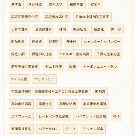
冬季雷
研究推進
岐阜大学
補助事業
省エネ
認定長期優良住宅
認定低炭素住宅
性能向上計画認定住宅
子育て世帯
若夫婦世帯
補助
申請延長
断熱化
開口部
断熱樹脂
枠構造
防犯性
安全性
シャッター付シリンダー
浮造り調
昇温抑制仕様
エネルギー価格高騰
子育て世帯支援
若年夫婦世帯支援
省エネ性能
改修
カーボンニュートラル
ﾘﾌｫｰﾑ支援
バリアフリー
空気清浄機能・換気機能付きエアコン設置工事支援
断熱窓
高効率給湯器
節湯水洗
高断熱浴槽
家庭用燃料電池
エネファーム
ヒートポンプ給湯機
ハイブリッド給湯機
椅子
座面張り替え
ヘアーサロン
ＤＩＹ
キッチン漏水