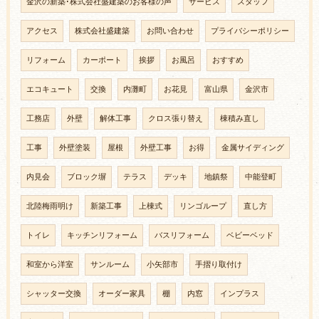
金沢の新築･株式会社盛建築のお客様の声
サービス
スタッフ
アクセス
株式会社盛建築
お問い合わせ
プライバシーポリシー
リフォーム
カーポート
挨拶
お風呂
おすすめ
エコキュート
交換
内灘町
お花見
富山県
金沢市
工務店
外壁
解体工事
クロス張り替え
棟積み直し
工事
外壁塗装
屋根
外壁工事
お得
金属サイディング
内見会
ブロック塀
テラス
デッキ
地鎮祭
中能登町
北陸梅雨明け
新築工事
上棟式
リンゴループ
直し方
トイレ
キッチンリフォーム
バスリフォーム
ベビーベッド
和室から洋室
サンルーム
小矢部市
手摺り取付け
シャッター交換
オーダー家具
棚
内窓
インプラス