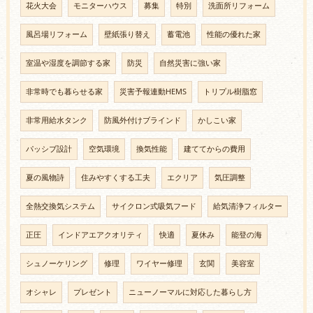
花火大会
モニターハウス
募集
特別
洗面所リフォーム
風呂場リフォーム
壁紙張り替え
蓄電池
性能の優れた家
室温や湿度を調節する家
防災
自然災害に強い家
非常時でも暮らせる家
災害予報連動HEMS
トリプル樹脂窓
非常用給水タンク
防風外付けブラインド
かしこい家
パッシブ設計
空気環境
換気性能
建ててからの費用
夏の風物詩
住みやすくする工夫
エクリア
気圧調整
全熱交換気システム
サイクロン式吸気フード
給気清浄フィルター
正圧
インドアエアクオリティ
快適
夏休み
能登の海
シュノーケリング
修理
ワイヤー修理
玄関
美容室
オシャレ
プレゼント
ニューノーマルに対応した暮らし方