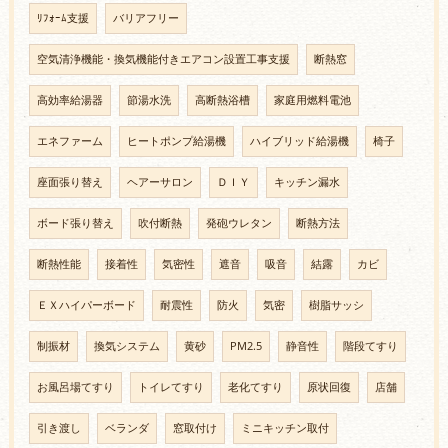
ﾘﾌｫｰﾑ支援
バリアフリー
空気清浄機能・換気機能付きエアコン設置工事支援
断熱窓
高効率給湯器
節湯水洗
高断熱浴槽
家庭用燃料電池
エネファーム
ヒートポンプ給湯機
ハイブリッド給湯機
椅子
座面張り替え
ヘアーサロン
ＤＩＹ
キッチン漏水
ボード張り替え
吹付断熱
発砲ウレタン
断熱方法
断熱性能
接着性
気密性
遮音
吸音
結露
カビ
ＥＸハイパーボード
耐震性
防火
気密
樹脂サッシ
制振材
換気システム
黄砂
PM2.5
静音性
階段てすり
お風呂場てすり
トイレてすり
老化てすり
原状回復
店舗
引き渡し
ベランダ
窓取付け
ミニキッチン取付