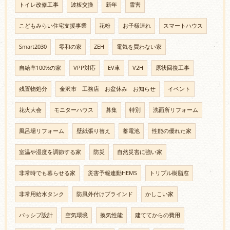
トイレ改修工事
波板交換
新年
雪害
こどもみらい住宅支援事業
花粉
お子様連れ
スマートハウス
Smart2030
零和の家
ZEH
電気を買わない家
自給率100%の家
VPP対応
EV車
V2H
原状回復工事
残置物処分
金沢市 工務店 お盆休み お知らせ
イベント
花火大会
モニターハウス
募集
特別
洗面所リフォーム
風呂場リフォーム
壁紙張り替え
蓄電池
性能の優れた家
室温や湿度を調節する家
防災
自然災害に強い家
非常時でも暮らせる家
災害予報連動HEMS
トリプル樹脂窓
非常用給水タンク
防風外付けブラインド
かしこい家
パッシブ設計
空気環境
換気性能
建ててからの費用