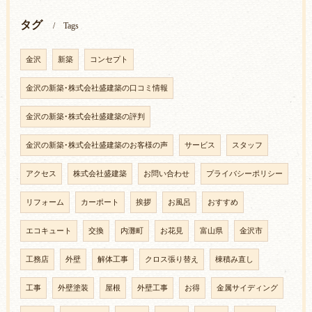
タグ
Tags
金沢
新築
コンセプト
金沢の新築･株式会社盛建築の口コミ情報
金沢の新築･株式会社盛建築の評判
金沢の新築･株式会社盛建築のお客様の声
サービス
スタッフ
アクセス
株式会社盛建築
お問い合わせ
プライバシーポリシー
リフォーム
カーポート
挨拶
お風呂
おすすめ
エコキュート
交換
内灘町
お花見
富山県
金沢市
工務店
外壁
解体工事
クロス張り替え
棟積み直し
工事
外壁塗装
屋根
外壁工事
お得
金属サイディング