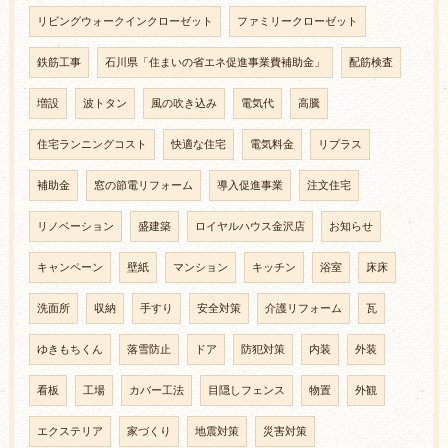
リビングウォークインクローゼット
ファミリークローゼット
鉄筋工事
石川県「住まいの省エネ促進事業費補助金」
配筋検査
増設
波トタン
風の吹き込み
電気代
高騰
住宅ランニングコスト
快適な住宅
電気料金
リプラス
補助金
窓の節電リフォーム
導入促進事業
注文住宅
リノベーション
盛建築
ロイヤルハウス金沢店
お知らせ
キャンペーン
壁紙
マンション
キッチン
浴室
床床
洗面所
収納
手すり
安全対策
介護リフォーム
瓦
ゆきもちくん
落雪防止
ドア
防犯対策
内装
外装
看板
工場
カバー工法
目隠しフェンス
物置
外観
エクステリア
家づくり
地震対策
災害対策