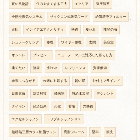
夏の風物詩
住みやすくする工夫
エクリア
気圧調整
全熱交換気システム
サイクロン式吸気フード
給気清浄フィルター
正圧
インドアエアクオリティ
快適
夏休み
能登の海
シュノーケリング
修理
ワイヤー修理
玄関
美容室
オシャレ
プレゼント
ニューノーマルに対応した暮らし方
建てたい
健康
創エネ
レジリエンス
資産価値
未来につながる
未来に対応する
賢い家
外付けブラインド
日射遮蔽
防災対策
飛来物
無給水加湿
デシカント
ダイキン
経済効果
売電
蓄電
光熱費
エクセルシャノン
トリプルシャノンⅡｘ
超断熱三層ガラス樹脂サッシ
樹脂フレーム
堅牢
頑丈