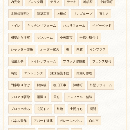
内見会
ブロック塀
テラス
デッキ
地鎮祭
中能登町
北陸梅雨明け
新築工事
上棟式
リンゴループ
直し方
トイレ
キッチンリフォーム
バスリフォーム
ベビーベッド
和室から洋室
サンルーム
小矢部市
手摺り取付け
シャッター交換
オーダー家具
棚
内窓
インプラス
増築工事
トイレリフォーム
ブロック塀撤去
フェンス取付
病院
エントランス
飛沫感染予防
雨漏り修理
門扉取り付け
解体後
復旧工事
津幡町
外壁リフォーム
シロアリ駆除
雨漏り
天窓
アスファルト舗装
ブロック積み
玄関ドア
整地
土間打ち
欄間
パネル製作
アパート建築
ガレージハウス
白山市