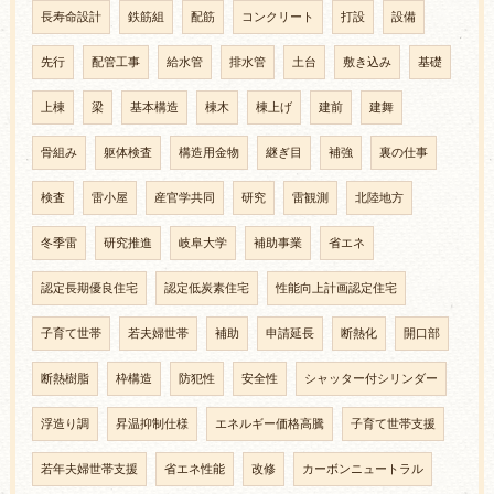
長寿命設計
鉄筋組
配筋
コンクリート
打設
設備
先行
配管工事
給水管
排水管
土台
敷き込み
基礎
上棟
梁
基本構造
棟木
棟上げ
建前
建舞
骨組み
躯体検査
構造用金物
継ぎ目
補強
裏の仕事
検査
雷小屋
産官学共同
研究
雷観測
北陸地方
冬季雷
研究推進
岐阜大学
補助事業
省エネ
認定長期優良住宅
認定低炭素住宅
性能向上計画認定住宅
子育て世帯
若夫婦世帯
補助
申請延長
断熱化
開口部
断熱樹脂
枠構造
防犯性
安全性
シャッター付シリンダー
浮造り調
昇温抑制仕様
エネルギー価格高騰
子育て世帯支援
若年夫婦世帯支援
省エネ性能
改修
カーボンニュートラル