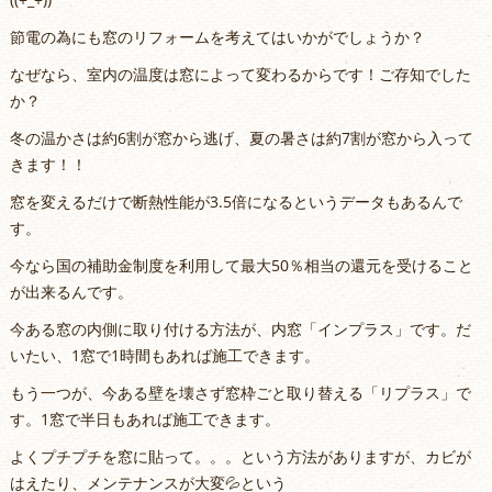
節電の為にも窓のリフォームを考えてはいかがでしょうか？
なぜなら、室内の温度は窓によって変わるからです！ご存知でした
か？
冬の温かさは約6割が窓から逃げ、夏の暑さは約7割が窓から入って
きます！！
窓を変えるだけで断熱性能が3.5倍になるというデータもあるんで
す。
今なら国の補助金制度を利用して最大50％相当の還元を受けること
が出来るんです。
今ある窓の内側に取り付ける方法が、内窓「インプラス」です。だ
いたい、1窓で1時間もあれば施工できます。
もう一つが、今ある壁を壊さず窓枠ごと取り替える「リプラス」で
す。1窓で半日もあれば施工できます。
よくプチプチを窓に貼って。。。という方法がありますが、カビが
はえたり、メンテナンスが大変💦という