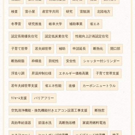
検査
雷小屋
産官学共同
研究
雷観測
北陸地方
冬季雷
研究推進
岐阜大学
補助事業
省エネ
認定長期優良住宅
認定低炭素住宅
性能向上計画認定住宅
子育て世帯
若夫婦世帯
補助
申請延長
断熱化
開口部
断熱樹脂
枠構造
防犯性
安全性
シャッター付シリンダー
浮造り調
昇温抑制仕様
エネルギー価格高騰
子育て世帯支援
若年夫婦世帯支援
省エネ性能
改修
カーボンニュートラル
ﾘﾌｫｰﾑ支援
バリアフリー
空気清浄機能・換気機能付きエアコン設置工事支援
断熱窓
高効率給湯器
節湯水洗
高断熱浴槽
家庭用燃料電池