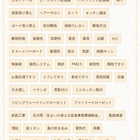
エネファーム
ヒートポンプ給湯機
ハイブリッド給湯機
椅子
座面張り替え
ヘアーサロン
ＤＩＹ
キッチン漏水
ボード張り替え
吹付断熱
発砲ウレタン
断熱方法
断熱性能
接着性
気密性
遮音
吸音
結露
カビ
ＥＸハイパーボード
耐震性
防火
気密
樹脂サッシ
制振材
換気システム
黄砂
PM2.5
静音性
階段てすり
お風呂場てすり
トイレてすり
老化てすり
原状回復
店舗
引き渡し
ベランダ
窓取付け
ミニキッチン取付
リビングウォークインクローゼット
ファミリークローゼット
鉄筋工事
石川県「住まいの省エネ促進事業費補助金」
配筋検査
増設
波トタン
風の吹き込み
電気代
高騰