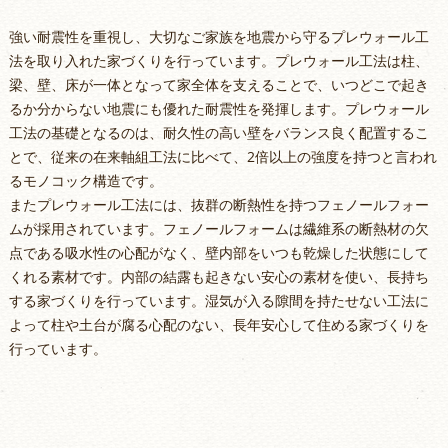
強い耐震性を重視し、大切なご家族を地震から守るプレウォール工
法を取り入れた家づくりを行っています。プレウォール工法は柱、
梁、壁、床が一体となって家全体を支えることで、いつどこで起き
るか分からない地震にも優れた耐震性を発揮します。プレウォール
工法の基礎となるのは、耐久性の高い壁をバランス良く配置するこ
とで、従来の在来軸組工法に比べて、2倍以上の強度を持つと言われ
るモノコック構造です。
またプレウォール工法には、抜群の断熱性を持つフェノールフォー
ムが採用されています。フェノールフォームは繊維系の断熱材の欠
点である吸水性の心配がなく、壁内部をいつも乾燥した状態にして
くれる素材です。内部の結露も起きない安心の素材を使い、長持ち
する家づくりを行っています。湿気が入る隙間を持たせない工法に
よって柱や土台が腐る心配のない、長年安心して住める家づくりを
行っています。