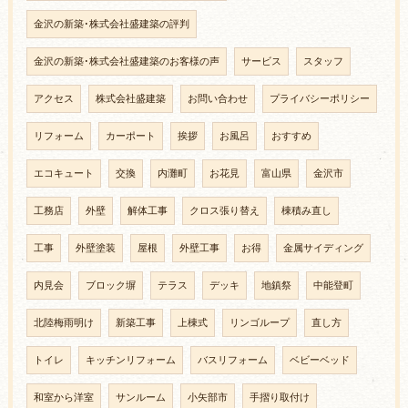
金沢の新築･株式会社盛建築の評判
金沢の新築･株式会社盛建築のお客様の声
サービス
スタッフ
アクセス
株式会社盛建築
お問い合わせ
プライバシーポリシー
リフォーム
カーポート
挨拶
お風呂
おすすめ
エコキュート
交換
内灘町
お花見
富山県
金沢市
工務店
外壁
解体工事
クロス張り替え
棟積み直し
工事
外壁塗装
屋根
外壁工事
お得
金属サイディング
内見会
ブロック塀
テラス
デッキ
地鎮祭
中能登町
北陸梅雨明け
新築工事
上棟式
リンゴループ
直し方
トイレ
キッチンリフォーム
バスリフォーム
ベビーベッド
和室から洋室
サンルーム
小矢部市
手摺り取付け