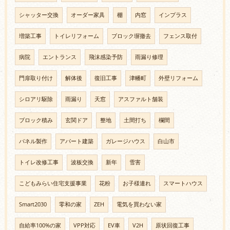
シャッター交換
オーダー家具
棚
内窓
インプラス
増築工事
トイレリフォーム
ブロック塀撤去
フェンス取付
病院
エントランス
飛沫感染予防
雨漏り修理
門扉取り付け
解体後
復旧工事
津幡町
外壁リフォーム
シロアリ駆除
雨漏り
天窓
アスファルト舗装
ブロック積み
玄関ドア
整地
土間打ち
欄間
パネル製作
アパート建築
ガレージハウス
白山市
トイレ改修工事
波板交換
新年
雪害
こどもみらい住宅支援事業
花粉
お子様連れ
スマートハウス
Smart2030
零和の家
ZEH
電気を買わない家
自給率100%の家
VPP対応
EV車
V2H
原状回復工事