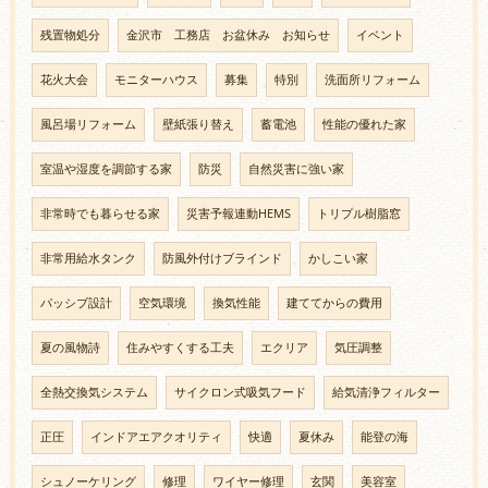
残置物処分
金沢市 工務店 お盆休み お知らせ
イベント
花火大会
モニターハウス
募集
特別
洗面所リフォーム
風呂場リフォーム
壁紙張り替え
蓄電池
性能の優れた家
室温や湿度を調節する家
防災
自然災害に強い家
非常時でも暮らせる家
災害予報連動HEMS
トリプル樹脂窓
非常用給水タンク
防風外付けブラインド
かしこい家
パッシブ設計
空気環境
換気性能
建ててからの費用
夏の風物詩
住みやすくする工夫
エクリア
気圧調整
全熱交換気システム
サイクロン式吸気フード
給気清浄フィルター
正圧
インドアエアクオリティ
快適
夏休み
能登の海
シュノーケリング
修理
ワイヤー修理
玄関
美容室