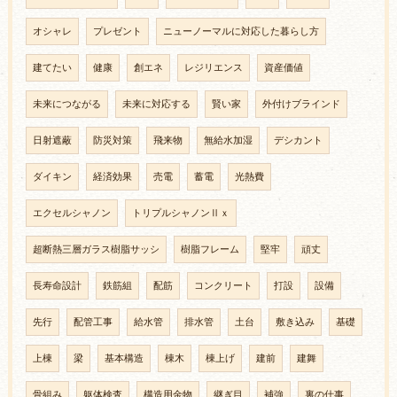
オシャレ
プレゼント
ニューノーマルに対応した暮らし方
建てたい
健康
創エネ
レジリエンス
資産価値
未来につながる
未来に対応する
賢い家
外付けブラインド
日射遮蔽
防災対策
飛来物
無給水加湿
デシカント
ダイキン
経済効果
売電
蓄電
光熱費
エクセルシャノン
トリプルシャノンⅡｘ
超断熱三層ガラス樹脂サッシ
樹脂フレーム
堅牢
頑丈
長寿命設計
鉄筋組
配筋
コンクリート
打設
設備
先行
配管工事
給水管
排水管
土台
敷き込み
基礎
上棟
梁
基本構造
棟木
棟上げ
建前
建舞
骨組み
躯体検査
構造用金物
継ぎ目
補強
裏の仕事