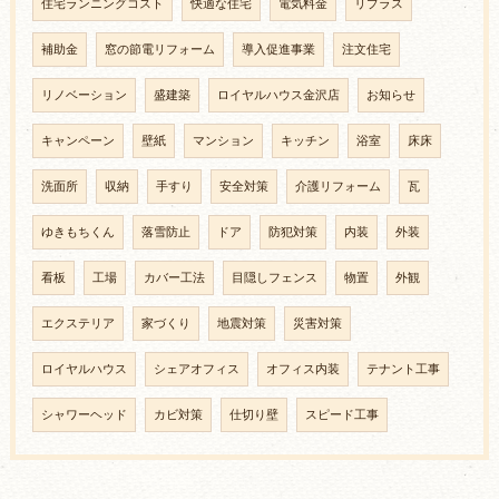
住宅ランニングコスト
快適な住宅
電気料金
リプラス
補助金
窓の節電リフォーム
導入促進事業
注文住宅
リノベーション
盛建築
ロイヤルハウス金沢店
お知らせ
キャンペーン
壁紙
マンション
キッチン
浴室
床床
洗面所
収納
手すり
安全対策
介護リフォーム
瓦
ゆきもちくん
落雪防止
ドア
防犯対策
内装
外装
看板
工場
カバー工法
目隠しフェンス
物置
外観
エクステリア
家づくり
地震対策
災害対策
ロイヤルハウス
シェアオフィス
オフィス内装
テナント工事
シャワーヘッド
カビ対策
仕切り壁
スピード工事