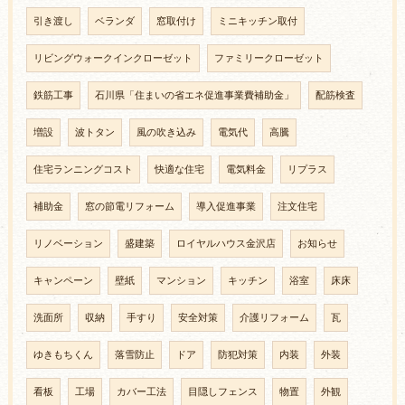
引き渡し
ベランダ
窓取付け
ミニキッチン取付
リビングウォークインクローゼット
ファミリークローゼット
鉄筋工事
石川県「住まいの省エネ促進事業費補助金」
配筋検査
増設
波トタン
風の吹き込み
電気代
高騰
住宅ランニングコスト
快適な住宅
電気料金
リプラス
補助金
窓の節電リフォーム
導入促進事業
注文住宅
リノベーション
盛建築
ロイヤルハウス金沢店
お知らせ
キャンペーン
壁紙
マンション
キッチン
浴室
床床
洗面所
収納
手すり
安全対策
介護リフォーム
瓦
ゆきもちくん
落雪防止
ドア
防犯対策
内装
外装
看板
工場
カバー工法
目隠しフェンス
物置
外観