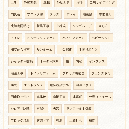
工事
外壁塗装
屋根
外壁工事
お得
金属サイディング
内見会
ブロック塀
テラス
デッキ
地鎮祭
中能登町
北陸梅雨明け
新築工事
上棟式
リンゴループ
直し方
トイレ
キッチンリフォーム
バスリフォーム
ベビーベッド
和室から洋室
サンルーム
小矢部市
手摺り取付け
シャッター交換
オーダー家具
棚
内窓
インプラス
増築工事
トイレリフォーム
ブロック塀撤去
フェンス取付
病院
エントランス
飛沫感染予防
雨漏り修理
門扉取り付け
解体後
復旧工事
津幡町
外壁リフォーム
シロアリ駆除
雨漏り
天窓
アスファルト舗装
ブロック積み
玄関ドア
整地
土間打ち
欄間