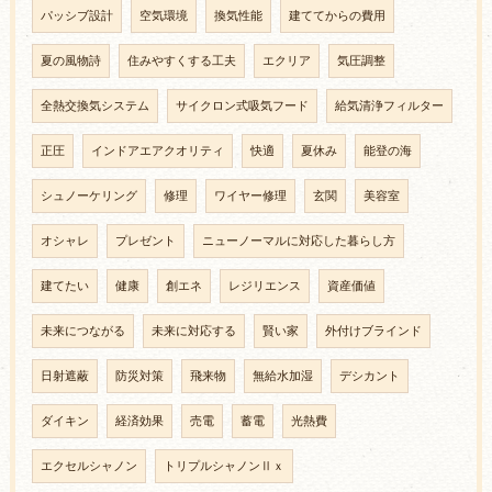
パッシブ設計
空気環境
換気性能
建ててからの費用
夏の風物詩
住みやすくする工夫
エクリア
気圧調整
全熱交換気システム
サイクロン式吸気フード
給気清浄フィルター
正圧
インドアエアクオリティ
快適
夏休み
能登の海
シュノーケリング
修理
ワイヤー修理
玄関
美容室
オシャレ
プレゼント
ニューノーマルに対応した暮らし方
建てたい
健康
創エネ
レジリエンス
資産価値
未来につながる
未来に対応する
賢い家
外付けブラインド
日射遮蔽
防災対策
飛来物
無給水加湿
デシカント
ダイキン
経済効果
売電
蓄電
光熱費
エクセルシャノン
トリプルシャノンⅡｘ