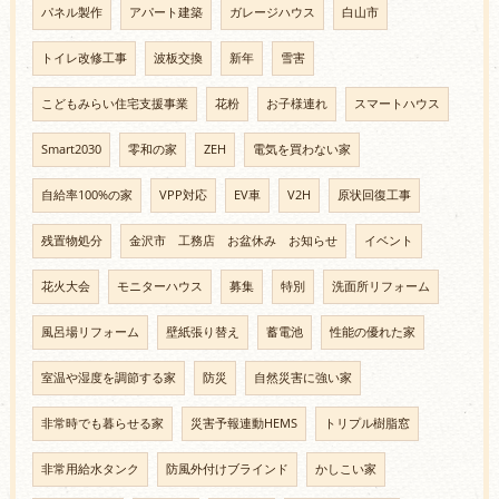
パネル製作
アパート建築
ガレージハウス
白山市
トイレ改修工事
波板交換
新年
雪害
こどもみらい住宅支援事業
花粉
お子様連れ
スマートハウス
Smart2030
零和の家
ZEH
電気を買わない家
自給率100%の家
VPP対応
EV車
V2H
原状回復工事
残置物処分
金沢市 工務店 お盆休み お知らせ
イベント
花火大会
モニターハウス
募集
特別
洗面所リフォーム
風呂場リフォーム
壁紙張り替え
蓄電池
性能の優れた家
室温や湿度を調節する家
防災
自然災害に強い家
非常時でも暮らせる家
災害予報連動HEMS
トリプル樹脂窓
非常用給水タンク
防風外付けブラインド
かしこい家