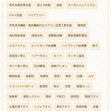
若年夫婦世帯支援
省エネ性能
改修
カーボンニュートラル
ﾘﾌｫｰﾑ支援
バリアフリー
空気清浄機能・換気機能付きエアコン設置工事支援
断熱窓
高効率給湯器
節湯水洗
高断熱浴槽
家庭用燃料電池
エネファーム
ヒートポンプ給湯機
ハイブリッド給湯機
椅子
座面張り替え
ヘアーサロン
ＤＩＹ
キッチン漏水
ボード張り替え
吹付断熱
発砲ウレタン
断熱方法
断熱性能
接着性
気密性
遮音
吸音
結露
カビ
ＥＸハイパーボード
耐震性
防火
気密
樹脂サッシ
制振材
換気システム
黄砂
PM2.5
静音性
階段てすり
お風呂場てすり
トイレてすり
老化てすり
原状回復
店舗