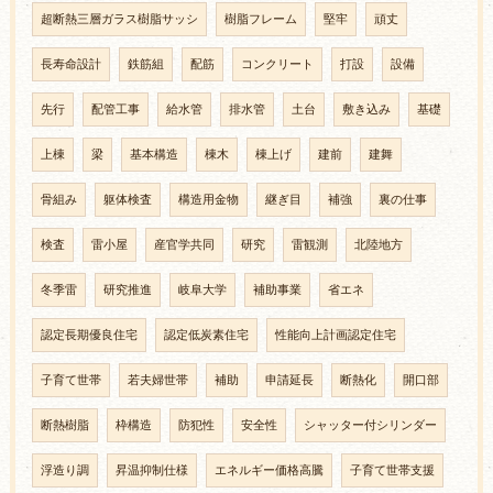
超断熱三層ガラス樹脂サッシ
樹脂フレーム
堅牢
頑丈
長寿命設計
鉄筋組
配筋
コンクリート
打設
設備
先行
配管工事
給水管
排水管
土台
敷き込み
基礎
上棟
梁
基本構造
棟木
棟上げ
建前
建舞
骨組み
躯体検査
構造用金物
継ぎ目
補強
裏の仕事
検査
雷小屋
産官学共同
研究
雷観測
北陸地方
冬季雷
研究推進
岐阜大学
補助事業
省エネ
認定長期優良住宅
認定低炭素住宅
性能向上計画認定住宅
子育て世帯
若夫婦世帯
補助
申請延長
断熱化
開口部
断熱樹脂
枠構造
防犯性
安全性
シャッター付シリンダー
浮造り調
昇温抑制仕様
エネルギー価格高騰
子育て世帯支援