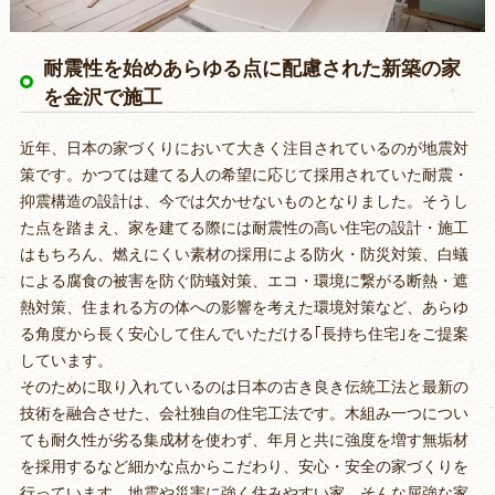
耐震性を始めあらゆる点に配慮された新築の家
を金沢で施工
近年、日本の家づくりにおいて大きく注目されているのが地震対
策です。かつては建てる人の希望に応じて採用されていた耐震・
抑震構造の設計は、今では欠かせないものとなりました。そうし
た点を踏まえ、家を建てる際には耐震性の高い住宅の設計・施工
はもちろん、燃えにくい素材の採用による防火・防災対策、白蟻
による腐食の被害を防ぐ防蟻対策、エコ・環境に繋がる断熱・遮
熱対策、住まれる方の体への影響を考えた環境対策など、あらゆ
る角度から長く安心して住んでいただける｢長持ち住宅｣をご提案
しています。
そのために取り入れているのは日本の古き良き伝統工法と最新の
技術を融合させた、会社独自の住宅工法です。木組み一つについ
ても耐久性が劣る集成材を使わず、年月と共に強度を増す無垢材
を採用するなど細かな点からこだわり、安心・安全の家づくりを
行っています。地震や災害に強く住みやすい家、そんな屈強な家