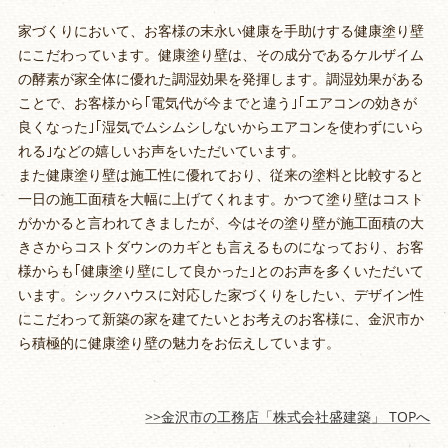
家づくりにおいて、お客様の末永い健康を手助けする健康塗り壁
にこだわっています。健康塗り壁は、その成分であるケルザイム
の酵素が家全体に優れた調湿効果を発揮します。調湿効果がある
ことで、お客様から｢電気代が今までと違う｣｢エアコンの効きが
良くなった｣｢湿気でムシムシしないからエアコンを使わずにいら
れる｣などの嬉しいお声をいただいています。
また健康塗り壁は施工性に優れており、従来の塗料と比較すると
一日の施工面積を大幅に上げてくれます。かつて塗り壁はコスト
がかかると言われてきましたが、今はその塗り壁が施工面積の大
きさからコストダウンのカギとも言えるものになっており、お客
様からも｢健康塗り壁にして良かった｣とのお声を多くいただいて
います。シックハウスに対応した家づくりをしたい、デザイン性
にこだわって新築の家を建てたいとお考えのお客様に、金沢市か
ら積極的に健康塗り壁の魅力をお伝えしています。
>>金沢市の工務店「株式会社盛建築」 TOPへ