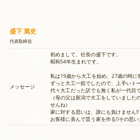
盛下 篤史
代表取締役
初めまして、社長の盛下です。
昭和54年生まれです。
私は19歳から大工を始め、27歳の時
ずっと大工一筋でしたので、上手いトー
メッセージ
代々大工だった訳でも無く私が一代目
（母の父は新潟で大工をしていました
せんね）
家に対する思いは、誰にも負けません!!
お客様に喜んで貰う家を作る!!その思