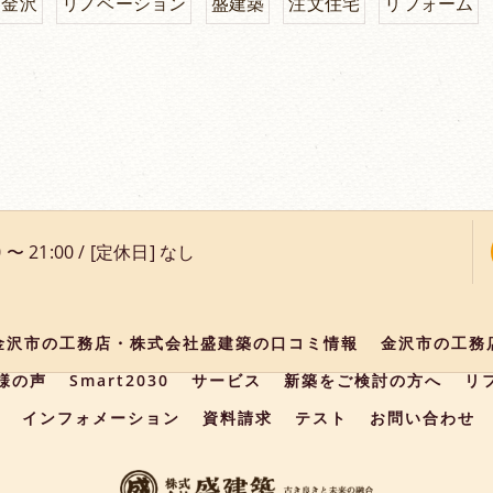
金沢
リノベーション
盛建築
注文住宅
リフォーム
 〜 21:00 / [定休日] なし
金沢市の工務店・株式会社盛建築の口コミ情報
金沢市の工務
様の声
Smart2030
サービス
新築をご検討の方へ
リ
インフォメーション
資料請求
テスト
お問い合わせ