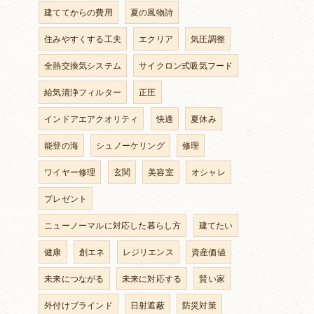
建ててからの費用
夏の風物詩
住みやすくする工夫
エクリア
気圧調整
全熱交換気システム
サイクロン式吸気フード
給気清浄フィルター
正圧
インドアエアクオリティ
快適
夏休み
能登の海
シュノーケリング
修理
ワイヤー修理
玄関
美容室
オシャレ
プレゼント
ニューノーマルに対応した暮らし方
建てたい
健康
創エネ
レジリエンス
資産価値
未来につながる
未来に対応する
賢い家
外付けブラインド
日射遮蔽
防災対策