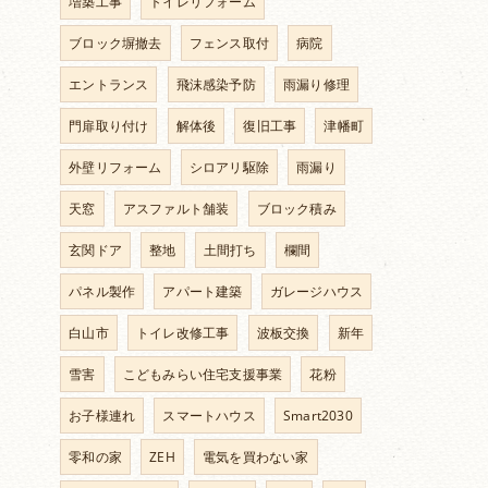
増築工事
トイレリフォーム
ブロック塀撤去
フェンス取付
病院
エントランス
飛沫感染予防
雨漏り修理
門扉取り付け
解体後
復旧工事
津幡町
外壁リフォーム
シロアリ駆除
雨漏り
天窓
アスファルト舗装
ブロック積み
玄関ドア
整地
土間打ち
欄間
パネル製作
アパート建築
ガレージハウス
白山市
トイレ改修工事
波板交換
新年
雪害
こどもみらい住宅支援事業
花粉
お子様連れ
スマートハウス
Smart2030
零和の家
ZEH
電気を買わない家