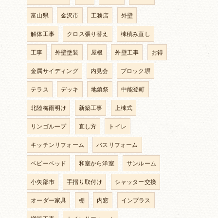
富山県
金沢市
工務店
外壁
解体工事
クロス張り替え
棟積み直し
工事
外壁塗装
屋根
外壁工事
お得
金属サイディング
内見会
ブロック塀
テラス
デッキ
地鎮祭
中能登町
北陸梅雨明け
新築工事
上棟式
リンゴループ
直し方
トイレ
キッチンリフォーム
バスリフォーム
ベビーベッド
和室から洋室
サンルーム
小矢部市
手摺り取付け
シャッター交換
オーダー家具
棚
内窓
インプラス