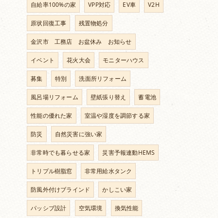
自給率100%の家
VPP対応
EV車
V2H
原状回復工事
残置物処分
金沢市 工務店 お盆休み お知らせ
イベント
花火大会
モニターハウス
募集
特別
洗面所リフォーム
風呂場リフォーム
壁紙張り替え
蓄電池
性能の優れた家
室温や湿度を調節する家
防災
自然災害に強い家
非常時でも暮らせる家
災害予報連動HEMS
トリプル樹脂窓
非常用給水タンク
防風外付けブラインド
かしこい家
パッシブ設計
空気環境
換気性能