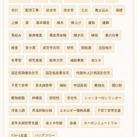
先行
配管工事
給水管
排水管
土台
敷き込み
基礎
上棟
梁
基本構造
棟木
棟上げ
建前
建舞
骨組み
躯体検査
構造用金物
継ぎ目
補強
裏の仕事
検査
雷小屋
産官学共同
研究
雷観測
北陸地方
冬季雷
研究推進
岐阜大学
補助事業
省エネ
認定長期優良住宅
認定低炭素住宅
性能向上計画認定住宅
子育て世帯
若夫婦世帯
補助
申請延長
断熱化
開口部
断熱樹脂
枠構造
防犯性
安全性
シャッター付シリンダー
浮造り調
昇温抑制仕様
エネルギー価格高騰
子育て世帯支援
若年夫婦世帯支援
省エネ性能
改修
カーボンニュートラル
ﾘﾌｫｰﾑ支援
バリアフリー