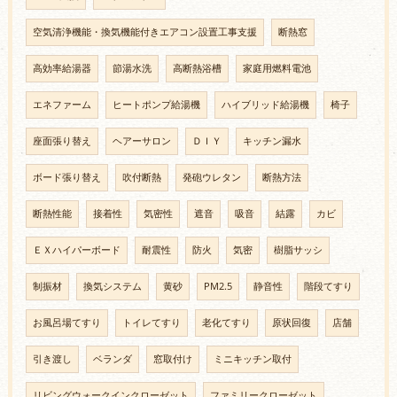
空気清浄機能・換気機能付きエアコン設置工事支援
断熱窓
高効率給湯器
節湯水洗
高断熱浴槽
家庭用燃料電池
エネファーム
ヒートポンプ給湯機
ハイブリッド給湯機
椅子
座面張り替え
ヘアーサロン
ＤＩＹ
キッチン漏水
ボード張り替え
吹付断熱
発砲ウレタン
断熱方法
断熱性能
接着性
気密性
遮音
吸音
結露
カビ
ＥＸハイパーボード
耐震性
防火
気密
樹脂サッシ
制振材
換気システム
黄砂
PM2.5
静音性
階段てすり
お風呂場てすり
トイレてすり
老化てすり
原状回復
店舗
引き渡し
ベランダ
窓取付け
ミニキッチン取付
リビングウォークインクローゼット
ファミリークローゼット