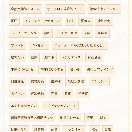
全熱交換気システム
サイクロン式吸気フード
給気清浄フィルター
正圧
インドアエアクオリティ
快適
夏休み
能登の海
シュノーケリング
修理
ワイヤー修理
玄関
美容室
オシャレ
プレゼント
ニューノーマルに対応した暮らし方
建てたい
健康
創エネ
レジリエンス
資産価値
未来につながる
未来に対応する
賢い家
外付けブラインド
日射遮蔽
防災対策
飛来物
無給水加湿
デシカント
ダイキン
経済効果
売電
蓄電
光熱費
エクセルシャノン
トリプルシャノンⅡｘ
超断熱三層ガラス樹脂サッシ
樹脂フレーム
堅牢
頑丈
長寿命設計
鉄筋組
配筋
コンクリート
打設
設備