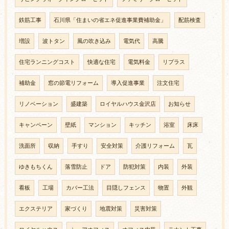
鉄筋工事
石川県「住まいの省エネ促進事業費補助金」
配筋検査
増設
波トタン
風の吹き込み
電気代
高騰
住宅ランニングコスト
快適な住宅
電気料金
リプラス
補助金
窓の節電リフォーム
導入促進事業
注文住宅
リノベーション
盛建築
ロイヤルハウス金沢店
お知らせ
キャンペーン
壁紙
マンション
キッチン
浴室
床床
洗面所
収納
手すり
安全対策
介護リフォーム
瓦
ゆきもちくん
落雪防止
ドア
防犯対策
内装
外装
看板
工場
カバー工法
目隠しフェンス
物置
外観
エクステリア
家づくり
地震対策
災害対策