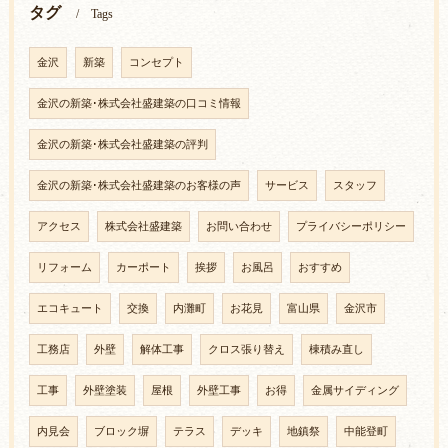
タグ
Tags
金沢
新築
コンセプト
金沢の新築･株式会社盛建築の口コミ情報
金沢の新築･株式会社盛建築の評判
金沢の新築･株式会社盛建築のお客様の声
サービス
スタッフ
アクセス
株式会社盛建築
お問い合わせ
プライバシーポリシー
リフォーム
カーポート
挨拶
お風呂
おすすめ
エコキュート
交換
内灘町
お花見
富山県
金沢市
工務店
外壁
解体工事
クロス張り替え
棟積み直し
工事
外壁塗装
屋根
外壁工事
お得
金属サイディング
内見会
ブロック塀
テラス
デッキ
地鎮祭
中能登町