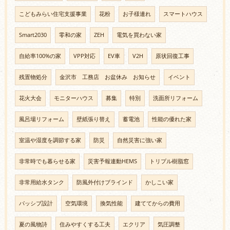
こどもみらい住宅支援事業
花粉
お子様連れ
スマートハウス
Smart2030
零和の家
ZEH
電気を買わない家
自給率100%の家
VPP対応
EV車
V2H
原状回復工事
残置物処分
金沢市 工務店 お盆休み お知らせ
イベント
花火大会
モニターハウス
募集
特別
洗面所リフォーム
風呂場リフォーム
壁紙張り替え
蓄電池
性能の優れた家
室温や湿度を調節する家
防災
自然災害に強い家
非常時でも暮らせる家
災害予報連動HEMS
トリプル樹脂窓
非常用給水タンク
防風外付けブラインド
かしこい家
パッシブ設計
空気環境
換気性能
建ててからの費用
夏の風物詩
住みやすくする工夫
エクリア
気圧調整