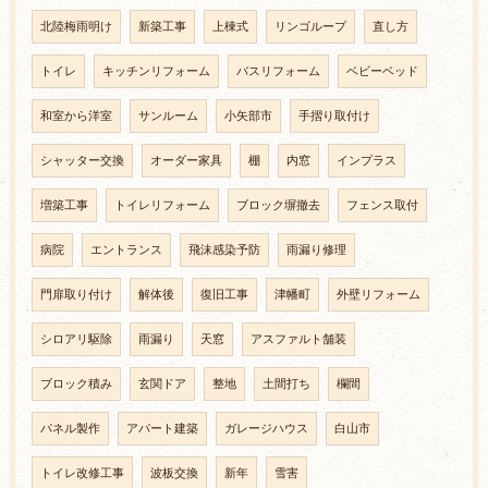
北陸梅雨明け
新築工事
上棟式
リンゴループ
直し方
トイレ
キッチンリフォーム
バスリフォーム
ベビーベッド
和室から洋室
サンルーム
小矢部市
手摺り取付け
シャッター交換
オーダー家具
棚
内窓
インプラス
増築工事
トイレリフォーム
ブロック塀撤去
フェンス取付
病院
エントランス
飛沫感染予防
雨漏り修理
門扉取り付け
解体後
復旧工事
津幡町
外壁リフォーム
シロアリ駆除
雨漏り
天窓
アスファルト舗装
ブロック積み
玄関ドア
整地
土間打ち
欄間
パネル製作
アパート建築
ガレージハウス
白山市
トイレ改修工事
波板交換
新年
雪害