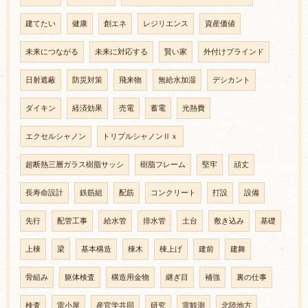
建てたい
健康
創エネ
レジリエンス
資産価値
未来につながる
未来に対応する
賢い家
外付けブラインド
日射遮蔽
防災対策
飛来物
無給水加湿
デシカント
ダイキン
経済効果
売電
蓄電
光熱費
エクセルシャノン
トリプルシャノンⅡｘ
超断熱三層ガラス樹脂サッシ
樹脂フレーム
堅牢
頑丈
長寿命設計
鉄筋組
配筋
コンクリート
打設
設備
先行
配管工事
給水管
排水管
土台
敷き込み
基礎
上棟
梁
基本構造
棟木
棟上げ
建前
建舞
骨組み
躯体検査
構造用金物
継ぎ目
補強
裏の仕事
検査
雷小屋
産官学共同
研究
雷観測
北陸地方