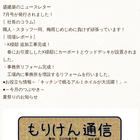
盛建築のニュースレター
7月号が発行されました！
〖社長のコラム〗
職人・スタッフ一同、梅雨じめじめに負けず頑張っています！
〖現場レポート〗
・K様邸 追加工事完成！
春にお引渡ししたK様邸にカーポートとウッドデッキが設置されま
した。
・事務所リフォーム完成！
工場内に事務所を増設するリフォームを行いました。
●お役立ち情報～「キッチンで眠るアルミホイルが大活躍！」～
●～今月のつぶやき～
夏祭りのお知らせ