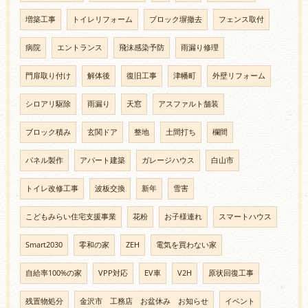
増築工事
トイレリフォーム
ブロック塀撤去
フェンス取付
病院
エントランス
飛沫感染予防
雨漏り修理
門扉取り付け
解体後
復旧工事
津幡町
外壁リフォーム
シロアリ駆除
雨漏り
天窓
アスファルト舗装
ブロック積み
玄関ドア
整地
土間打ち
欄間
パネル製作
アパート建築
ガレージハウス
白山市
トイレ改修工事
波板交換
新年
雪害
こどもみらい住宅支援事業
花粉
お子様連れ
スマートハウス
Smart2030
零和の家
ZEH
電気を買わない家
自給率100%の家
VPP対応
EV車
V2H
原状回復工事
残置物処分
金沢市 工務店 お盆休み お知らせ
イベント