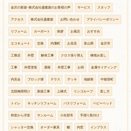
金沢の新築･株式会社盛建築のお客様の声
サービス
スタッフ
アクセス
株式会社盛建築
お問い合わせ
プライバシーポリシー
リフォーム
カーポート
挨拶
お風呂
おすすめ
エコキュート
交換
内灘町
お花見
富山県
金沢市
工務店
外壁
解体工事
クロス張り替え
棟積み直し
工事
外壁塗装
屋根
外壁工事
お得
金属サイディング
内見会
ブロック塀
テラス
デッキ
地鎮祭
中能登町
北陸梅雨明け
新築工事
上棟式
リンゴループ
直し方
トイレ
キッチンリフォーム
バスリフォーム
ベビーベッド
和室から洋室
サンルーム
小矢部市
手摺り取付け
シャッター交換
オーダー家具
棚
内窓
インプラス