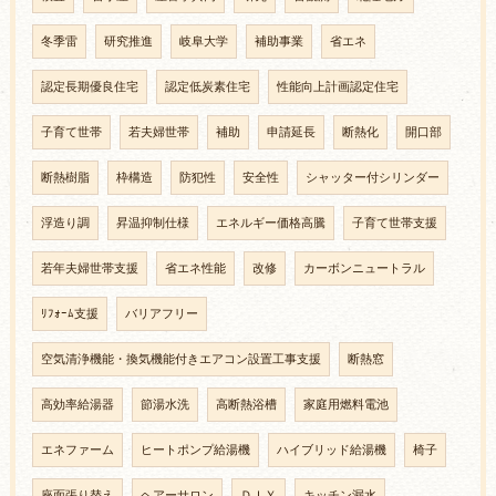
冬季雷
研究推進
岐阜大学
補助事業
省エネ
認定長期優良住宅
認定低炭素住宅
性能向上計画認定住宅
子育て世帯
若夫婦世帯
補助
申請延長
断熱化
開口部
断熱樹脂
枠構造
防犯性
安全性
シャッター付シリンダー
浮造り調
昇温抑制仕様
エネルギー価格高騰
子育て世帯支援
若年夫婦世帯支援
省エネ性能
改修
カーボンニュートラル
ﾘﾌｫｰﾑ支援
バリアフリー
空気清浄機能・換気機能付きエアコン設置工事支援
断熱窓
高効率給湯器
節湯水洗
高断熱浴槽
家庭用燃料電池
エネファーム
ヒートポンプ給湯機
ハイブリッド給湯機
椅子
座面張り替え
ヘアーサロン
ＤＩＹ
キッチン漏水