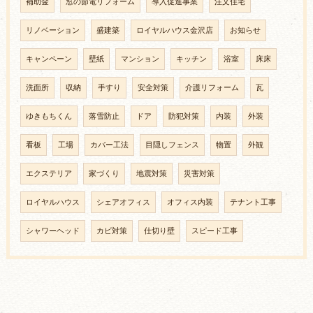
補助金
窓の節電リフォーム
導入促進事業
注文住宅
リノベーション
盛建築
ロイヤルハウス金沢店
お知らせ
キャンペーン
壁紙
マンション
キッチン
浴室
床床
洗面所
収納
手すり
安全対策
介護リフォーム
瓦
ゆきもちくん
落雪防止
ドア
防犯対策
内装
外装
看板
工場
カバー工法
目隠しフェンス
物置
外観
エクステリア
家づくり
地震対策
災害対策
ロイヤルハウス
シェアオフィス
オフィス内装
テナント工事
シャワーヘッド
カビ対策
仕切り壁
スピード工事