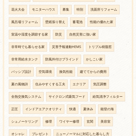
花火大会
モニターハウス
募集
特別
洗面所リフォーム
風呂場リフォーム
壁紙張り替え
蓄電池
性能の優れた家
室温や湿度を調節する家
防災
自然災害に強い家
非常時でも暮らせる家
災害予報連動HEMS
トリプル樹脂窓
非常用給水タンク
防風外付けブラインド
かしこい家
パッシブ設計
空気環境
換気性能
建ててからの費用
夏の風物詩
住みやすくする工夫
エクリア
気圧調整
全熱交換気システム
サイクロン式吸気フード
給気清浄フィルター
正圧
インドアエアクオリティ
快適
夏休み
能登の海
シュノーケリング
修理
ワイヤー修理
玄関
美容室
オシャレ
プレゼント
ニューノーマルに対応した暮らし方