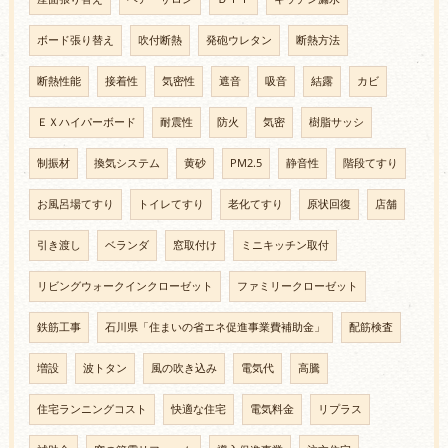
ボード張り替え
吹付断熱
発砲ウレタン
断熱方法
断熱性能
接着性
気密性
遮音
吸音
結露
カビ
ＥＸハイパーボード
耐震性
防火
気密
樹脂サッシ
制振材
換気システム
黄砂
PM2.5
静音性
階段てすり
お風呂場てすり
トイレてすり
老化てすり
原状回復
店舗
引き渡し
ベランダ
窓取付け
ミニキッチン取付
リビングウォークインクローゼット
ファミリークローゼット
鉄筋工事
石川県「住まいの省エネ促進事業費補助金」
配筋検査
増設
波トタン
風の吹き込み
電気代
高騰
住宅ランニングコスト
快適な住宅
電気料金
リプラス