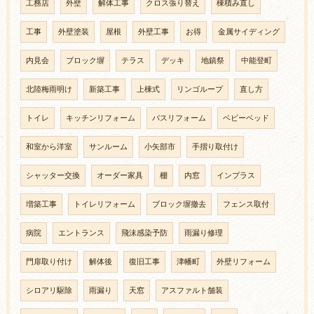
工務店
外壁
解体工事
クロス張り替え
棟積み直し
工事
外壁塗装
屋根
外壁工事
お得
金属サイディング
内見会
ブロック塀
テラス
デッキ
地鎮祭
中能登町
北陸梅雨明け
新築工事
上棟式
リンゴループ
直し方
トイレ
キッチンリフォーム
バスリフォーム
ベビーベッド
和室から洋室
サンルーム
小矢部市
手摺り取付け
シャッター交換
オーダー家具
棚
内窓
インプラス
増築工事
トイレリフォーム
ブロック塀撤去
フェンス取付
病院
エントランス
飛沫感染予防
雨漏り修理
門扉取り付け
解体後
復旧工事
津幡町
外壁リフォーム
シロアリ駆除
雨漏り
天窓
アスファルト舗装