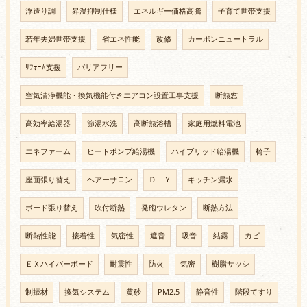
浮造り調
昇温抑制仕様
エネルギー価格高騰
子育て世帯支援
若年夫婦世帯支援
省エネ性能
改修
カーボンニュートラル
ﾘﾌｫｰﾑ支援
バリアフリー
空気清浄機能・換気機能付きエアコン設置工事支援
断熱窓
高効率給湯器
節湯水洗
高断熱浴槽
家庭用燃料電池
エネファーム
ヒートポンプ給湯機
ハイブリッド給湯機
椅子
座面張り替え
ヘアーサロン
ＤＩＹ
キッチン漏水
ボード張り替え
吹付断熱
発砲ウレタン
断熱方法
断熱性能
接着性
気密性
遮音
吸音
結露
カビ
ＥＸハイパーボード
耐震性
防火
気密
樹脂サッシ
制振材
換気システム
黄砂
PM2.5
静音性
階段てすり