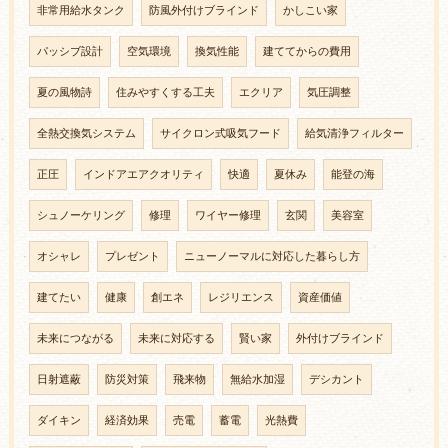
非常用給水タンク
防風外付けブラインド
かしこい家
パッシブ設計
空気環境
換気性能
建ててからの費用
夏の風物詩
住みやすくする工夫
エクリア
気圧調整
全熱交換気システム
サイクロン式吸気フード
給気清浄フィルター
正圧
インドアエアクオリティ
快適
夏休み
能登の海
シュノーケリング
修理
ワイヤー修理
玄関
美容室
オシャレ
プレゼント
ニューノーマルに対応した暮らし方
建てたい
健康
創エネ
レジリエンス
資産価値
未来につながる
未来に対応する
賢い家
外付けブラインド
日射遮蔽
防災対策
飛来物
無給水加湿
デシカント
ダイキン
経済効果
売電
蓄電
光熱費