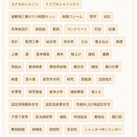
エクセルシャノン
トリプルシャノンⅡｘ
超断熱三層ガラス樹脂サッシ
樹脂フレーム
堅牢
頑丈
長寿命設計
鉄筋組
配筋
コンクリート
打設
設備
先行
配管工事
給水管
排水管
土台
敷き込み
基礎
上棟
梁
基本構造
棟木
棟上げ
建前
建舞
骨組み
躯体検査
構造用金物
継ぎ目
補強
裏の仕事
検査
雷小屋
産官学共同
研究
雷観測
北陸地方
冬季雷
研究推進
岐阜大学
補助事業
省エネ
認定長期優良住宅
認定低炭素住宅
性能向上計画認定住宅
子育て世帯
若夫婦世帯
補助
申請延長
断熱化
開口部
断熱樹脂
枠構造
防犯性
安全性
シャッター付シリンダー