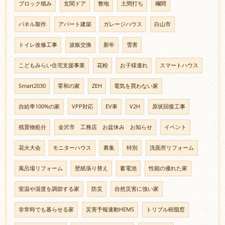
ブロック積み
玄関ドア
整地
土間打ち
欄間
パネル製作
アパート建築
ガレージハウス
白山市
トイレ改修工事
波板交換
新年
雪害
こどもみらい住宅支援事業
花粉
お子様連れ
スマートハウス
Smart2030
零和の家
ZEH
電気を買わない家
自給率100%の家
VPP対応
EV車
V2H
原状回復工事
残置物処分
金沢市 工務店 お盆休み お知らせ
イベント
花火大会
モニターハウス
募集
特別
洗面所リフォーム
風呂場リフォーム
壁紙張り替え
蓄電池
性能の優れた家
室温や湿度を調節する家
防災
自然災害に強い家
非常時でも暮らせる家
災害予報連動HEMS
トリプル樹脂窓