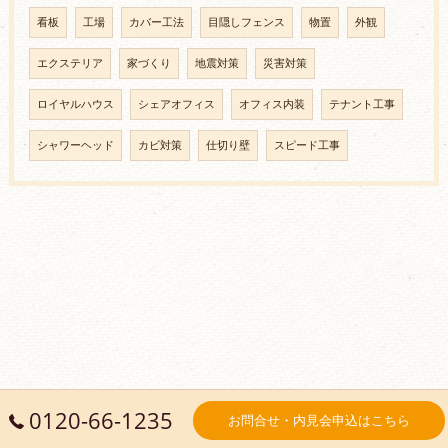
看板
工場
カバー工法
目隠しフェンス
物置
外観
エクステリア
家づくり
地震対策
災害対策
ロイヤルハウス
シェアオフィス
オフィス内装
テナント工事
シャワーヘッド
カビ対策
仕切り壁
スピード工事
0120-66-1235
お問合せ・内見会申込はこちら