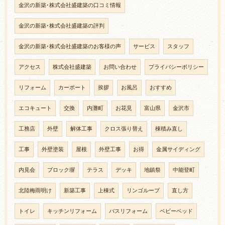
金沢の新築･株式会社盛建築の口コミ情報
金沢の新築･株式会社盛建築の評判
金沢の新築･株式会社盛建築のお客様の声
サービス
スタッフ
アクセス
株式会社盛建築
お問い合わせ
プライバシーポリシー
リフォーム
カーポート
挨拶
お風呂
おすすめ
エコキュート
交換
内灘町
お花見
富山県
金沢市
工務店
外壁
解体工事
クロス張り替え
棟積み直し
工事
外壁塗装
屋根
外壁工事
お得
金属サイディング
内見会
ブロック塀
テラス
デッキ
地鎮祭
中能登町
北陸梅雨明け
新築工事
上棟式
リンゴループ
直し方
トイレ
キッチンリフォーム
バスリフォーム
ベビーベッド