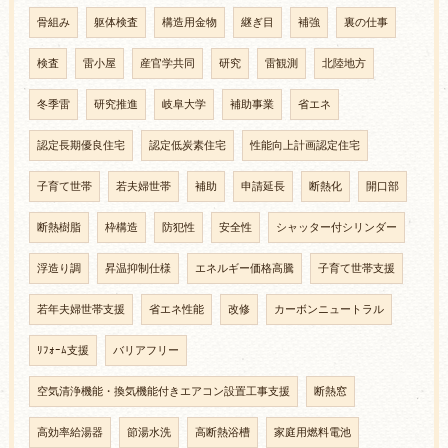
骨組み
躯体検査
構造用金物
継ぎ目
補強
裏の仕事
検査
雷小屋
産官学共同
研究
雷観測
北陸地方
冬季雷
研究推進
岐阜大学
補助事業
省エネ
認定長期優良住宅
認定低炭素住宅
性能向上計画認定住宅
子育て世帯
若夫婦世帯
補助
申請延長
断熱化
開口部
断熱樹脂
枠構造
防犯性
安全性
シャッター付シリンダー
浮造り調
昇温抑制仕様
エネルギー価格高騰
子育て世帯支援
若年夫婦世帯支援
省エネ性能
改修
カーボンニュートラル
ﾘﾌｫｰﾑ支援
バリアフリー
空気清浄機能・換気機能付きエアコン設置工事支援
断熱窓
高効率給湯器
節湯水洗
高断熱浴槽
家庭用燃料電池