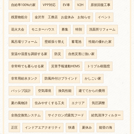
自給率100%の家
VPP対応
EV車
V2H
原状回復工事
残置物処分
金沢市 工務店 お盆休み お知らせ
イベント
花火大会
モニターハウス
募集
特別
洗面所リフォーム
風呂場リフォーム
壁紙張り替え
蓄電池
性能の優れた家
室温や湿度を調節する家
防災
自然災害に強い家
非常時でも暮らせる家
災害予報連動HEMS
トリプル樹脂窓
非常用給水タンク
防風外付けブラインド
かしこい家
パッシブ設計
空気環境
換気性能
建ててからの費用
夏の風物詩
住みやすくする工夫
エクリア
気圧調整
全熱交換気システム
サイクロン式吸気フード
給気清浄フィルター
正圧
インドアエアクオリティ
快適
夏休み
能登の海