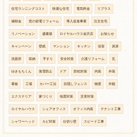
住宅ランニングコスト
快適な住宅
電気料金
リプラス
補助金
窓の節電リフォーム
導入促進事業
注文住宅
リノベーション
盛建築
ロイヤルハウス金沢店
お知らせ
キャンペーン
壁紙
マンション
キッチン
浴室
床床
洗面所
収納
手すり
安全対策
介護リフォーム
瓦
ゆきもちくん
落雪防止
ドア
防犯対策
内装
外装
看板
工場
カバー工法
目隠しフェンス
物置
外観
エクステリア
家づくり
地震対策
災害対策
ロイヤルハウス
シェアオフィス
オフィス内装
テナント工事
シャワーヘッド
カビ対策
仕切り壁
スピード工事