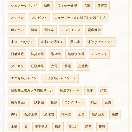
シュノーケリング
修理
ワイヤー修理
玄関
美容室
オシャレ
プレゼント
ニューノーマルに対応した暮らし方
建てたい
健康
創エネ
レジリエンス
資産価値
未来につながる
未来に対応する
賢い家
外付けブラインド
日射遮蔽
防災対策
飛来物
無給水加湿
デシカント
ダイキン
経済効果
売電
蓄電
光熱費
エクセルシャノン
トリプルシャノンⅡｘ
超断熱三層ガラス樹脂サッシ
樹脂フレーム
堅牢
頑丈
長寿命設計
鉄筋組
配筋
コンクリート
打設
設備
先行
配管工事
給水管
排水管
土台
敷き込み
基礎
上棟
梁
基本構造
棟木
棟上げ
建前
建舞