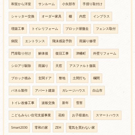
和室から洋室
サンルーム
小矢部市
手摺り取付け
シャッター交換
オーダー家具
棚
内窓
インプラス
増築工事
トイレリフォーム
ブロック塀撤去
フェンス取付
病院
エントランス
飛沫感染予防
雨漏り修理
門扉取り付け
解体後
復旧工事
津幡町
外壁リフォーム
シロアリ駆除
雨漏り
天窓
アスファルト舗装
ブロック積み
玄関ドア
整地
土間打ち
欄間
パネル製作
アパート建築
ガレージハウス
白山市
トイレ改修工事
波板交換
新年
雪害
こどもみらい住宅支援事業
花粉
お子様連れ
スマートハウス
Smart2030
零和の家
ZEH
電気を買わない家