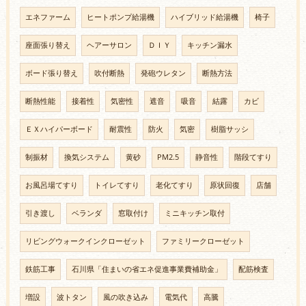
エネファーム
ヒートポンプ給湯機
ハイブリッド給湯機
椅子
座面張り替え
ヘアーサロン
ＤＩＹ
キッチン漏水
ボード張り替え
吹付断熱
発砲ウレタン
断熱方法
断熱性能
接着性
気密性
遮音
吸音
結露
カビ
ＥＸハイパーボード
耐震性
防火
気密
樹脂サッシ
制振材
換気システム
黄砂
PM2.5
静音性
階段てすり
お風呂場てすり
トイレてすり
老化てすり
原状回復
店舗
引き渡し
ベランダ
窓取付け
ミニキッチン取付
リビングウォークインクローゼット
ファミリークローゼット
鉄筋工事
石川県「住まいの省エネ促進事業費補助金」
配筋検査
増設
波トタン
風の吹き込み
電気代
高騰