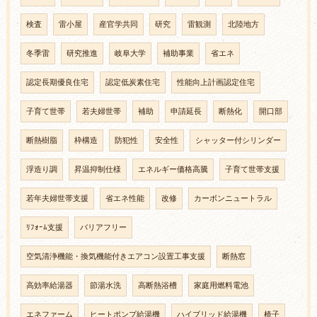
検査
雷小屋
産官学共同
研究
雷観測
北陸地方
冬季雷
研究推進
岐阜大学
補助事業
省エネ
認定長期優良住宅
認定低炭素住宅
性能向上計画認定住宅
子育て世帯
若夫婦世帯
補助
申請延長
断熱化
開口部
断熱樹脂
枠構造
防犯性
安全性
シャッター付シリンダー
浮造り調
昇温抑制仕様
エネルギー価格高騰
子育て世帯支援
若年夫婦世帯支援
省エネ性能
改修
カーボンニュートラル
ﾘﾌｫｰﾑ支援
バリアフリー
空気清浄機能・換気機能付きエアコン設置工事支援
断熱窓
高効率給湯器
節湯水洗
高断熱浴槽
家庭用燃料電池
エネファーム
ヒートポンプ給湯機
ハイブリッド給湯機
椅子