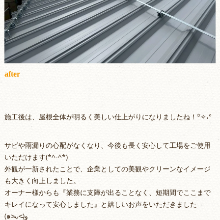
after
施工後は、屋根全体が明るく美しい仕上がりになりましたね！꙳✧˖°
サビや雨漏りの心配がなくなり、今後も長く安心して工場をご使用
いただけます(*^-^*)
外観が一新されたことで、企業としての美観やクリーンなイメージ
も大きく向上しました。
オーナー様からも『業務に支障が出ることなく、短期間でここまで
キレイになって安心しました』と嬉しいお声をいただきました
(๑˃̵ᴗ˂̵)و