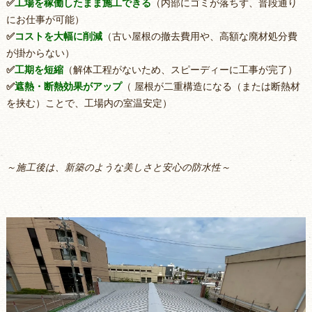
✅
工場を稼働したまま施工できる
（内部にゴミが落ちず、普段通り
にお仕事が可能）
✅
コストを大幅に削減
（古い屋根の撤去費用や、高額な廃材処分費
が掛からない）
✅
工期を短縮
（解体工程がないため、スピーディーに工事が完了）
✅
遮熱・断熱効果がアップ
（ 屋根が二重構造になる（または断熱材
を挟む）ことで、工場内の室温安定）
～施工後は、新築のような美しさと安心の防水性～