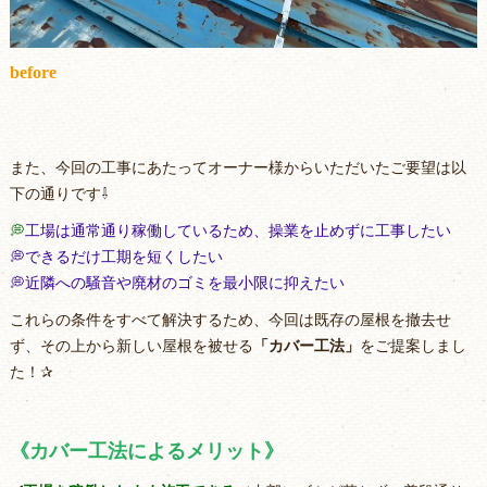
before
また、今回の工事にあたってオーナー様からいただいたご要望は以
下の通りです⇩
💭
工場は通常通り稼働しているため、操業を止めずに工事したい
💭できるだけ工期を短くしたい
💭近隣への騒音や廃材のゴミを最小限に抑えたい
これらの条件をすべて解決するため、今回は既存の屋根を撤去せ
ず、その上から新しい屋根を被せる
「カバー工法」
をご提案しまし
た！✰
《カバー工法によるメリット》