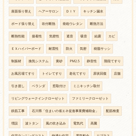
座面張り替え
ヘアーサロン
ＤＩＹ
キッチン漏水
ボード張り替え
吹付断熱
発砲ウレタン
断熱方法
断熱性能
接着性
気密性
遮音
吸音
結露
カビ
ＥＸハイパーボード
耐震性
防火
気密
樹脂サッシ
制振材
換気システム
黄砂
PM2.5
静音性
階段てすり
お風呂場てすり
トイレてすり
老化てすり
原状回復
店舗
引き渡し
ベランダ
窓取付け
ミニキッチン取付
リビングウォークインクローゼット
ファミリークローゼット
鉄筋工事
石川県「住まいの省エネ促進事業費補助金」
配筋検査
増設
波トタン
風の吹き込み
電気代
高騰
住宅ランニングコスト
快適な住宅
電気料金
リプラス