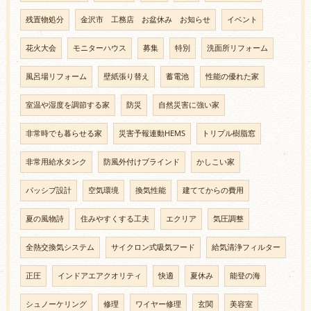
残置物処分
金沢市 工務店 お盆休み お知らせ
イベント
花火大会
モニターハウス
募集
特別
洗面所リフォーム
風呂場リフォーム
壁紙張り替え
蓄電池
性能の優れた家
室温や湿度を調節する家
防災
自然災害に強い家
非常時でも暮らせる家
災害予報連動HEMS
トリプル樹脂窓
非常用給水タンク
防風外付けブラインド
かしこい家
パッシブ設計
空気環境
換気性能
建ててからの費用
夏の風物詩
住みやすくする工夫
エクリア
気圧調整
全熱交換気システム
サイクロン式吸気フード
給気清浄フィルター
正圧
インドアエアクオリティ
快適
夏休み
能登の海
シュノーケリング
修理
ワイヤー修理
玄関
美容室