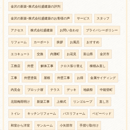
金沢の新築･株式会社盛建築の評判
金沢の新築･株式会社盛建築のお客様の声
サービス
スタッフ
アクセス
株式会社盛建築
お問い合わせ
プライバシーポリシー
リフォーム
カーポート
挨拶
お風呂
おすすめ
エコキュート
交換
内灘町
お花見
富山県
金沢市
工務店
外壁
解体工事
クロス張り替え
棟積み直し
工事
外壁塗装
屋根
外壁工事
お得
金属サイディング
内見会
ブロック塀
テラス
デッキ
地鎮祭
中能登町
北陸梅雨明け
新築工事
上棟式
リンゴループ
直し方
トイレ
キッチンリフォーム
バスリフォーム
ベビーベッド
和室から洋室
サンルーム
小矢部市
手摺り取付け