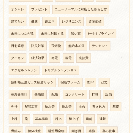
オシャレ
プレゼント
ニューノーマルに対応した暮らし方
建てたい
健康
創エネ
レジリエンス
資産価値
未来につながる
未来に対応する
賢い家
外付けブラインド
日射遮蔽
防災対策
飛来物
無給水加湿
デシカント
ダイキン
経済効果
売電
蓄電
光熱費
エクセルシャノン
トリプルシャノンⅡｘ
超断熱三層ガラス樹脂サッシ
樹脂フレーム
堅牢
頑丈
長寿命設計
鉄筋組
配筋
コンクリート
打設
設備
先行
配管工事
給水管
排水管
土台
敷き込み
基礎
上棟
梁
基本構造
棟木
棟上げ
建前
建舞
骨組み
躯体検査
構造用金物
継ぎ目
補強
裏の仕事