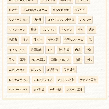
補助金
窓の節電リフォーム
導入促進事業
注文住宅
リノベーション
盛建築
ロイヤルハウス金沢店
お知らせ
キャンペーン
壁紙
マンション
キッチン
浴室
床床
洗面所
収納
手すり
安全対策
介護リフォーム
瓦
ゆきもちくん
落雪防止
ドア
防犯対策
内装
外装
看板
工場
カバー工法
目隠しフェンス
物置
外観
エクステリア
家づくり
地震対策
災害対策
ロイヤルハウス
シェアオフィス
オフィス内装
テナント工事
シャワーヘッド
カビ対策
仕切り壁
スピード工事