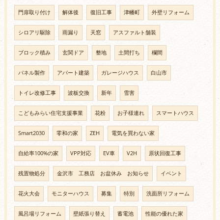
門扉取り付け
解体後
復旧工事
津幡町
外壁リフォーム
シロアリ駆除
雨漏り
天窓
アスファルト舗装
ブロック積み
玄関ドア
整地
土間打ち
欄間
パネル製作
アパート建築
ガレージハウス
白山市
トイレ改修工事
波板交換
新年
雪害
こどもみらい住宅支援事業
花粉
お子様連れ
スマートハウス
Smart2030
零和の家
ZEH
電気を買わない家
自給率100%の家
VPP対応
EV車
V2H
原状回復工事
残置物処分
金沢市 工務店 お盆休み お知らせ
イベント
花火大会
モニターハウス
募集
特別
洗面所リフォーム
風呂場リフォーム
壁紙張り替え
蓄電池
性能の優れた家