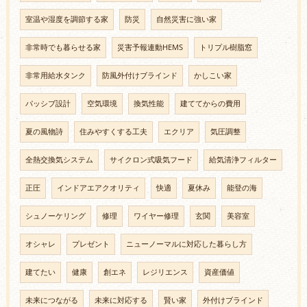
室温や湿度を調節する家
防災
自然災害に強い家
非常時でも暮らせる家
災害予報連動HEMS
トリプル樹脂窓
非常用給水タンク
防風外付けブラインド
かしこい家
パッシブ設計
空気環境
換気性能
建ててからの費用
夏の風物詩
住みやすくする工夫
エクリア
気圧調整
全熱交換気システム
サイクロン式吸気フード
給気清浄フィルター
正圧
インドアエアクオリティ
快適
夏休み
能登の海
シュノーケリング
修理
ワイヤー修理
玄関
美容室
オシャレ
プレゼント
ニューノーマルに対応した暮らし方
建てたい
健康
創エネ
レジリエンス
資産価値
未来につながる
未来に対応する
賢い家
外付けブラインド