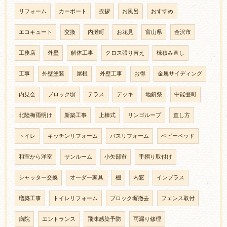
リフォーム
カーポート
挨拶
お風呂
おすすめ
エコキュート
交換
内灘町
お花見
富山県
金沢市
工務店
外壁
解体工事
クロス張り替え
棟積み直し
工事
外壁塗装
屋根
外壁工事
お得
金属サイディング
内見会
ブロック塀
テラス
デッキ
地鎮祭
中能登町
北陸梅雨明け
新築工事
上棟式
リンゴループ
直し方
トイレ
キッチンリフォーム
バスリフォーム
ベビーベッド
和室から洋室
サンルーム
小矢部市
手摺り取付け
シャッター交換
オーダー家具
棚
内窓
インプラス
増築工事
トイレリフォーム
ブロック塀撤去
フェンス取付
病院
エントランス
飛沫感染予防
雨漏り修理