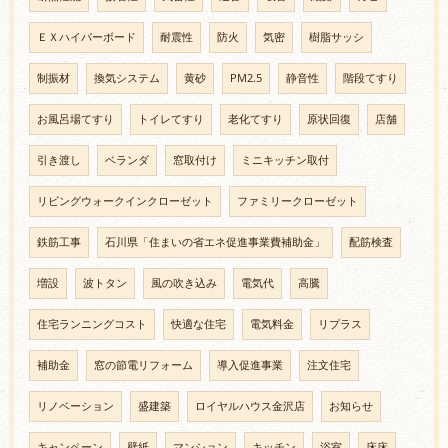
ＥＸハイパーボード
耐震性
防火
気密
樹脂サッシ
制振材
換気システム
黄砂
PM2.5
静音性
階段てすり
お風呂場てすり
トイレてすり
老化てすり
原状回復
店舗
引き渡し
ベランダ
窓取付け
ミニキッチン取付
リビングウォークインクローゼット
ファミリークローゼット
鉄筋工事
石川県「住まいの省エネ促進事業費補助金」
配筋検査
増設
波トタン
風の吹き込み
電気代
高騰
住宅ランニングコスト
快適な住宅
電気料金
リプラス
補助金
窓の節電リフォーム
導入促進事業
注文住宅
リノベーション
盛建築
ロイヤルハウス金沢店
お知らせ
キャンペーン
壁紙
マンション
キッチン
浴室
床床