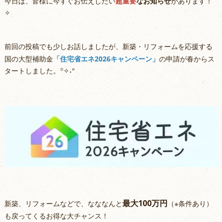
今日は、皆様に今すぐお伝えしたい
超重要
なお知らせ
があります！
✧
前回の投稿でも少しお話しましたが、新築・リフォームを応援する
国の大型補助金
「住宅省エネ2026キャンペーン」
の申請
が春からス
タートしました。꙳✧˖°
最大100万円
新築、リフォームなどで、なななんと
（※条件あり）
も戻ってくるお得な大チャンス！