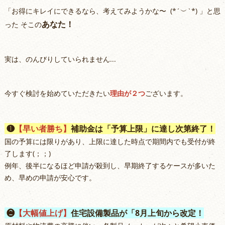
「お得にキレイにできるなら、考えてみようかな〜 (*´︶`*) 」と思
あなた！
った そこの
実は、のんびりしていられません...
今すぐ検討を始めていただきたい
理由が２つ
ございます。
❶
【早い者勝ち】
補助金は「予算上限」に達し次第終了！
国の予算には限りがあり、上限に達した時点で期間内でも受付が終
了します(；；)
例年、後半になるほど申請が殺到し、早期終了するケースが多いた
め、早めの申請が安心です。
❷
【大幅値上げ】
住宅設備製品が「8月上旬から改定！