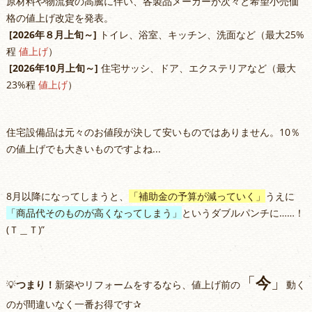
原材料や物流費の高騰に伴い、各製品メーカーが次々と希望小売価
格の値上げ改定を発表。
[2026年８月上旬～]
トイレ、浴室、キッチン、洗面など（最大25%
程
値上げ
）
[2026年10月上旬～]
住宅サッシ、ドア、エクステリアなど（最大
23%程
値上げ
）
住宅設備品は元々のお値段が決して安いものではありません。10％
の値上げでも大きいものですよね...
8月以降になってしまうと、
「補助金の予算が減っていく」
うえに
「商品代そのものが高くなってしまう」
というダブルパンチに……！
(Ｔ＿Ｔ)”
「
今
」
💡
つまり！
新築やリフォームをするなら、値上げ前の
動く
のが間違いなく一番お得です✰