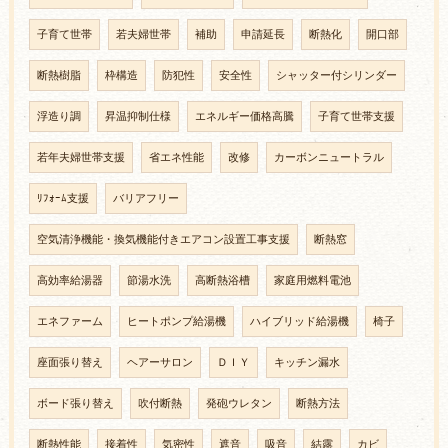
子育て世帯
若夫婦世帯
補助
申請延長
断熱化
開口部
断熱樹脂
枠構造
防犯性
安全性
シャッター付シリンダー
浮造り調
昇温抑制仕様
エネルギー価格高騰
子育て世帯支援
若年夫婦世帯支援
省エネ性能
改修
カーボンニュートラル
ﾘﾌｫｰﾑ支援
バリアフリー
空気清浄機能・換気機能付きエアコン設置工事支援
断熱窓
高効率給湯器
節湯水洗
高断熱浴槽
家庭用燃料電池
エネファーム
ヒートポンプ給湯機
ハイブリッド給湯機
椅子
座面張り替え
ヘアーサロン
ＤＩＹ
キッチン漏水
ボード張り替え
吹付断熱
発砲ウレタン
断熱方法
断熱性能
接着性
気密性
遮音
吸音
結露
カビ