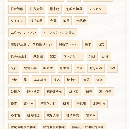
日射遮蔽
防災対策
飛来物
無給水加湿
デシカント
ダイキン
経済効果
売電
蓄電
光熱費
エクセルシャノン
トリプルシャノンⅡｘ
超断熱三層ガラス樹脂サッシ
樹脂フレーム
堅牢
頑丈
長寿命設計
鉄筋組
配筋
コンクリート
打設
設備
先行
配管工事
給水管
排水管
土台
敷き込み
基礎
上棟
梁
基本構造
棟木
棟上げ
建前
建舞
骨組み
躯体検査
構造用金物
継ぎ目
補強
裏の仕事
検査
雷小屋
産官学共同
研究
雷観測
北陸地方
冬季雷
研究推進
岐阜大学
補助事業
省エネ
認定長期優良住宅
認定低炭素住宅
性能向上計画認定住宅