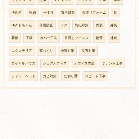
洗面所
収納
手すり
安全対策
介護リフォーム
瓦
ゆきもちくん
落雪防止
ドア
防犯対策
内装
外装
看板
工場
カバー工法
目隠しフェンス
物置
外観
エクステリア
家づくり
地震対策
災害対策
ロイヤルハウス
シェアオフィス
オフィス内装
テナント工事
シャワーヘッド
カビ対策
仕切り壁
スピード工事