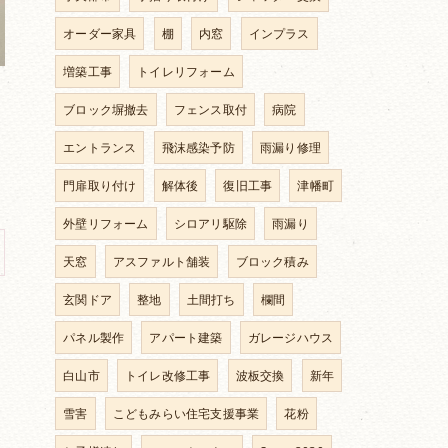
オーダー家具
棚
内窓
インプラス
増築工事
トイレリフォーム
ブロック塀撤去
フェンス取付
病院
エントランス
飛沫感染予防
雨漏り修理
門扉取り付け
解体後
復旧工事
津幡町
外壁リフォーム
シロアリ駆除
雨漏り
天窓
アスファルト舗装
ブロック積み
玄関ドア
整地
土間打ち
欄間
パネル製作
アパート建築
ガレージハウス
白山市
トイレ改修工事
波板交換
新年
雪害
こどもみらい住宅支援事業
花粉