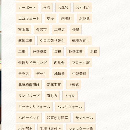
カーポート
挨拶
お風呂
おすすめ
エコキュート
交換
内灘町
お花見
富山県
金沢市
工務店
外壁
解体工事
クロス張り替え
棟積み直し
工事
外壁塗装
屋根
外壁工事
お得
金属サイディング
内見会
ブロック塀
テラス
デッキ
地鎮祭
中能登町
北陸梅雨明け
新築工事
上棟式
リンゴループ
直し方
トイレ
キッチンリフォーム
バスリフォーム
ベビーベッド
和室から洋室
サンルーム
小矢部市
手摺り取付け
シャッター交換