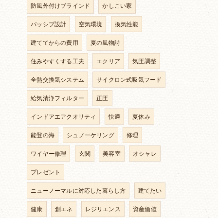
防風外付けブラインド
かしこい家
パッシブ設計
空気環境
換気性能
建ててからの費用
夏の風物詩
住みやすくする工夫
エクリア
気圧調整
全熱交換気システム
サイクロン式吸気フード
給気清浄フィルター
正圧
インドアエアクオリティ
快適
夏休み
能登の海
シュノーケリング
修理
ワイヤー修理
玄関
美容室
オシャレ
プレゼント
ニューノーマルに対応した暮らし方
建てたい
健康
創エネ
レジリエンス
資産価値