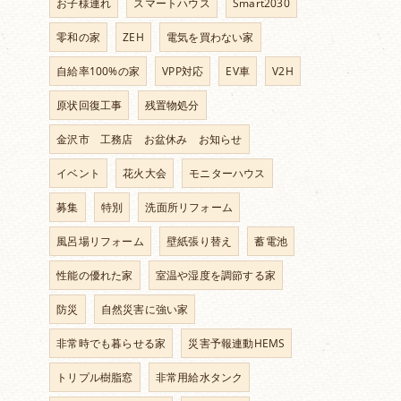
お子様連れ
スマートハウス
Smart2030
零和の家
ZEH
電気を買わない家
自給率100%の家
VPP対応
EV車
V2H
原状回復工事
残置物処分
金沢市 工務店 お盆休み お知らせ
イベント
花火大会
モニターハウス
募集
特別
洗面所リフォーム
風呂場リフォーム
壁紙張り替え
蓄電池
性能の優れた家
室温や湿度を調節する家
防災
自然災害に強い家
非常時でも暮らせる家
災害予報連動HEMS
トリプル樹脂窓
非常用給水タンク