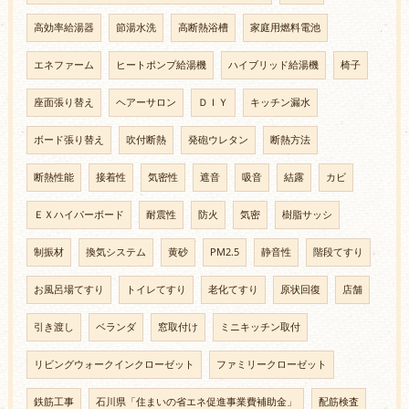
高効率給湯器
節湯水洗
高断熱浴槽
家庭用燃料電池
エネファーム
ヒートポンプ給湯機
ハイブリッド給湯機
椅子
座面張り替え
ヘアーサロン
ＤＩＹ
キッチン漏水
ボード張り替え
吹付断熱
発砲ウレタン
断熱方法
断熱性能
接着性
気密性
遮音
吸音
結露
カビ
ＥＸハイパーボード
耐震性
防火
気密
樹脂サッシ
制振材
換気システム
黄砂
PM2.5
静音性
階段てすり
お風呂場てすり
トイレてすり
老化てすり
原状回復
店舗
引き渡し
ベランダ
窓取付け
ミニキッチン取付
リビングウォークインクローゼット
ファミリークローゼット
鉄筋工事
石川県「住まいの省エネ促進事業費補助金」
配筋検査