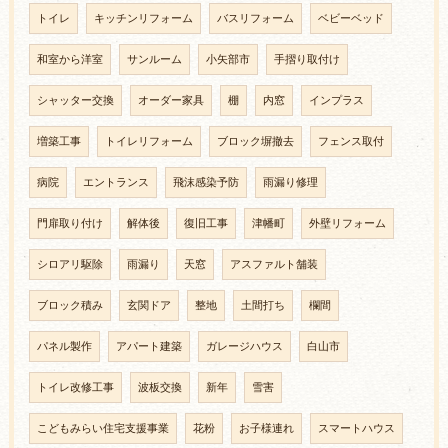
トイレ
キッチンリフォーム
バスリフォーム
ベビーベッド
和室から洋室
サンルーム
小矢部市
手摺り取付け
シャッター交換
オーダー家具
棚
内窓
インプラス
増築工事
トイレリフォーム
ブロック塀撤去
フェンス取付
病院
エントランス
飛沫感染予防
雨漏り修理
門扉取り付け
解体後
復旧工事
津幡町
外壁リフォーム
シロアリ駆除
雨漏り
天窓
アスファルト舗装
ブロック積み
玄関ドア
整地
土間打ち
欄間
パネル製作
アパート建築
ガレージハウス
白山市
トイレ改修工事
波板交換
新年
雪害
こどもみらい住宅支援事業
花粉
お子様連れ
スマートハウス