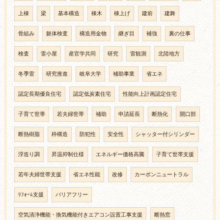
上棟
梁
基本構造
棟木
棟上げ
建前
建舞
骨組み
躯体検査
構造用金物
継ぎ目
補強
裏の仕事
検査
雷小屋
産官学共同
研究
雷観測
北陸地方
冬季雷
研究推進
岐阜大学
補助事業
省エネ
認定長期優良住宅
認定低炭素住宅
性能向上計画認定住宅
子育て世帯
若夫婦世帯
補助
申請延長
断熱化
開口部
断熱樹脂
枠構造
防犯性
安全性
シャッター付シリンダー
浮造り調
昇温抑制仕様
エネルギー価格高騰
子育て世帯支援
若年夫婦世帯支援
省エネ性能
改修
カーボンニュートラル
ﾘﾌｫｰﾑ支援
バリアフリー
空気清浄機能・換気機能付きエアコン設置工事支援
断熱窓