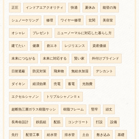
正圧
インドアエアクオリティ
快適
夏休み
能登の海
シュノーケリング
修理
ワイヤー修理
玄関
美容室
オシャレ
プレゼント
ニューノーマルに対応した暮らし方
建てたい
健康
創エネ
レジリエンス
資産価値
未来につながる
未来に対応する
賢い家
外付けブラインド
日射遮蔽
防災対策
飛来物
無給水加湿
デシカント
ダイキン
経済効果
売電
蓄電
光熱費
エクセルシャノン
トリプルシャノンⅡｘ
超断熱三層ガラス樹脂サッシ
樹脂フレーム
堅牢
頑丈
長寿命設計
鉄筋組
配筋
コンクリート
打設
設備
先行
配管工事
給水管
排水管
土台
敷き込み
基礎