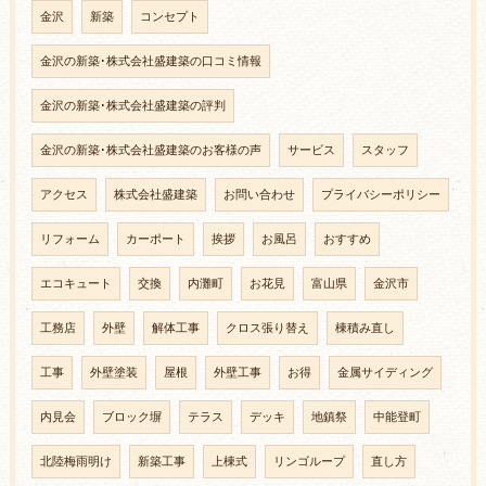
金沢
新築
コンセプト
金沢の新築･株式会社盛建築の口コミ情報
金沢の新築･株式会社盛建築の評判
金沢の新築･株式会社盛建築のお客様の声
サービス
スタッフ
アクセス
株式会社盛建築
お問い合わせ
プライバシーポリシー
リフォーム
カーポート
挨拶
お風呂
おすすめ
エコキュート
交換
内灘町
お花見
富山県
金沢市
工務店
外壁
解体工事
クロス張り替え
棟積み直し
工事
外壁塗装
屋根
外壁工事
お得
金属サイディング
内見会
ブロック塀
テラス
デッキ
地鎮祭
中能登町
北陸梅雨明け
新築工事
上棟式
リンゴループ
直し方