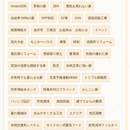
Smart2030
零和の家
ZEH
電気を買わない家
自給率100%の家
VPP対応
EV車
V2H
原状回復工事
残置物処分
金沢市 工務店 お盆休み お知らせ
イベント
花火大会
モニターハウス
募集
特別
洗面所リフォーム
風呂場リフォーム
壁紙張り替え
蓄電池
性能の優れた家
室温や湿度を調節する家
防災
自然災害に強い家
非常時でも暮らせる家
災害予報連動HEMS
トリプル樹脂窓
非常用給水タンク
防風外付けブラインド
かしこい家
パッシブ設計
空気環境
換気性能
建ててからの費用
夏の風物詩
住みやすくする工夫
エクリア
気圧調整
全熱交換気システム
サイクロン式吸気フード
給気清浄フィルター