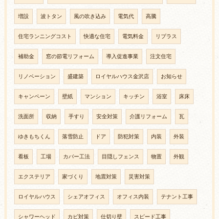
増設
波トタン
風の吹き込み
電気代
高騰
住宅ランニングコスト
快適な住宅
電気料金
リプラス
補助金
窓の節電リフォーム
導入促進事業
注文住宅
リノベーション
盛建築
ロイヤルハウス金沢店
お知らせ
キャンペーン
壁紙
マンション
キッチン
浴室
床床
洗面所
収納
手すり
安全対策
介護リフォーム
瓦
ゆきもちくん
落雪防止
ドア
防犯対策
内装
外装
看板
工場
カバー工法
目隠しフェンス
物置
外観
エクステリア
家づくり
地震対策
災害対策
ロイヤルハウス
シェアオフィス
オフィス内装
テナント工事
シャワーヘッド
カビ対策
仕切り壁
スピード工事