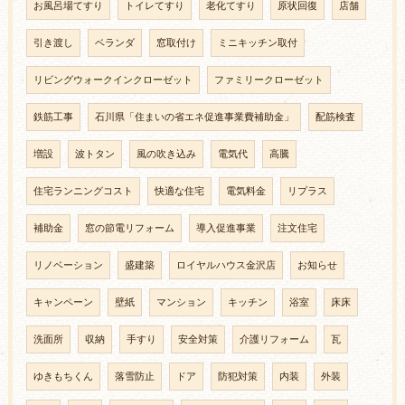
お風呂場てすり
トイレてすり
老化てすり
原状回復
店舗
引き渡し
ベランダ
窓取付け
ミニキッチン取付
リビングウォークインクローゼット
ファミリークローゼット
鉄筋工事
石川県「住まいの省エネ促進事業費補助金」
配筋検査
増設
波トタン
風の吹き込み
電気代
高騰
住宅ランニングコスト
快適な住宅
電気料金
リプラス
補助金
窓の節電リフォーム
導入促進事業
注文住宅
リノベーション
盛建築
ロイヤルハウス金沢店
お知らせ
キャンペーン
壁紙
マンション
キッチン
浴室
床床
洗面所
収納
手すり
安全対策
介護リフォーム
瓦
ゆきもちくん
落雪防止
ドア
防犯対策
内装
外装