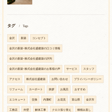
タグ
Tags
金沢
新築
コンセプト
金沢の新築･株式会社盛建築の口コミ情報
金沢の新築･株式会社盛建築の評判
金沢の新築･株式会社盛建築のお客様の声
サービス
スタッフ
アクセス
株式会社盛建築
お問い合わせ
プライバシーポリシー
リフォーム
カーポート
挨拶
お風呂
おすすめ
エコキュート
交換
内灘町
お花見
富山県
金沢市
工務店
外壁
解体工事
クロス張り替え
棟積み直し