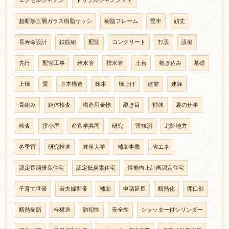
エクセルシャノン
トリプルシャノンⅡｘ
超断熱三層ガラス樹脂サッシ
樹脂フレーム
堅牢
頑丈
長寿命設計
鉄筋組
配筋
コンクリート
打設
設備
先行
配管工事
給水管
排水管
土台
敷き込み
基礎
上棟
梁
基本構造
棟木
棟上げ
建前
建舞
骨組み
躯体検査
構造用金物
継ぎ目
補強
裏の仕事
検査
雷小屋
産官学共同
研究
雷観測
北陸地方
冬季雷
研究推進
岐阜大学
補助事業
省エネ
認定長期優良住宅
認定低炭素住宅
性能向上計画認定住宅
子育て世帯
若夫婦世帯
補助
申請延長
断熱化
開口部
断熱樹脂
枠構造
防犯性
安全性
シャッター付シリンダー