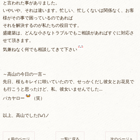
と言われた事がありました。
いやいや、それは違います。忙しい、忙しくないは関係なく、お客
様がその事で困っているのであれば
それを解決するのが私たちの役目です。
盛建築は、どんな小さなトラブルでもご相談があればすぐに対応さ
せて頂きます。
気兼ねなく何でも相談してきて下さい
～高山の今日の一言～
先日、桜もキレイに咲いていたので、せっかくだし彼女とお花見で
も行こうと思ったけど、私、彼女いませんでした…
バカヤロー
（笑）
以上、高山でした(‘ω’)ノ
< 前のページ
一覧に戻る
次のページ >