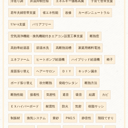
浮造り調
昇温抑制仕様
エネルギー価格高騰
子育て世帯支援
若年夫婦世帯支援
省エネ性能
改修
カーボンニュートラル
ﾘﾌｫｰﾑ支援
バリアフリー
空気清浄機能・換気機能付きエアコン設置工事支援
断熱窓
高効率給湯器
節湯水洗
高断熱浴槽
家庭用燃料電池
エネファーム
ヒートポンプ給湯機
ハイブリッド給湯機
椅子
座面張り替え
ヘアーサロン
ＤＩＹ
キッチン漏水
ボード張り替え
吹付断熱
発砲ウレタン
断熱方法
断熱性能
接着性
気密性
遮音
吸音
結露
カビ
ＥＸハイパーボード
耐震性
防火
気密
樹脂サッシ
制振材
換気システム
黄砂
PM2.5
静音性
階段てすり