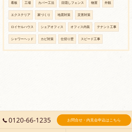
看板
工場
カバー工法
目隠しフェンス
物置
外観
エクステリア
家づくり
地震対策
災害対策
ロイヤルハウス
シェアオフィス
オフィス内装
テナント工事
シャワーヘッド
カビ対策
仕切り壁
スピード工事
0120-66-1235
お問合せ・内見会申込はこちら