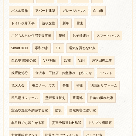
パネル製作
アパート建築
ガレージハウス
白山市
トイレ改修工事
波板交換
新年
雪害
こどもみらい住宅支援事業
花粉
お子様連れ
スマートハウス
Smart2030
零和の家
ZEH
電気を買わない家
自給率100%の家
VPP対応
EV車
V2H
原状回復工事
残置物処分
金沢市 工務店 お盆休み お知らせ
イベント
花火大会
モニターハウス
募集
特別
洗面所リフォーム
風呂場リフォーム
壁紙張り替え
蓄電池
性能の優れた家
室温や湿度を調節する家
防災
自然災害に強い家
非常時でも暮らせる家
災害予報連動HEMS
トリプル樹脂窓
非常用給水タンク
防風外付けブラインド
かしこい家