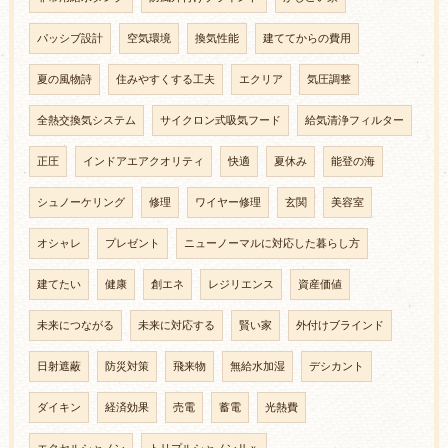
パッシブ設計
空気環境
換気性能
建ててからの費用
夏の風物詩
住みやすくする工夫
エクリア
気圧調整
全熱交換気システム
サイクロン式吸気フード
給気清浄フィルター
正圧
インドアエアクオリティ
快適
夏休み
能登の海
シュノーケリング
修理
ワイヤー修理
玄関
美容室
オシャレ
プレゼント
ニューノーマルに対応した暮らし方
建てたい
健康
創エネ
レジリエンス
資産価値
未来につながる
未来に対応する
賢い家
外付けブラインド
日射遮蔽
防災対策
飛来物
無給水加湿
デシカント
ダイキン
経済効果
売電
蓄電
光熱費