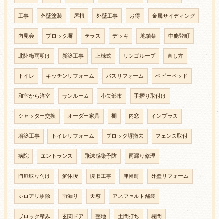
工事
外壁塗装
屋根
外壁工事
お得
金属サイディング
内見会
ブロック塀
テラス
デッキ
地鎮祭
中能登町
北陸梅雨明け
新築工事
上棟式
リンゴループ
直し方
トイレ
キッチンリフォーム
バスリフォーム
ベビーベッド
和室から洋室
サンルーム
小矢部市
手摺り取付け
シャッター交換
オーダー家具
棚
内窓
インプラス
増築工事
トイレリフォーム
ブロック塀撤去
フェンス取付
病院
エントランス
飛沫感染予防
雨漏り修理
門扉取り付け
解体後
復旧工事
津幡町
外壁リフォーム
シロアリ駆除
雨漏り
天窓
アスファルト舗装
ブロック積み
玄関ドア
整地
土間打ち
欄間