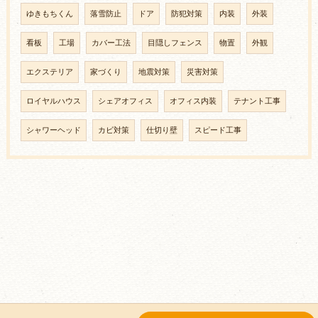
ゆきもちくん
落雪防止
ドア
防犯対策
内装
外装
看板
工場
カバー工法
目隠しフェンス
物置
外観
エクステリア
家づくり
地震対策
災害対策
ロイヤルハウス
シェアオフィス
オフィス内装
テナント工事
シャワーヘッド
カビ対策
仕切り壁
スピード工事