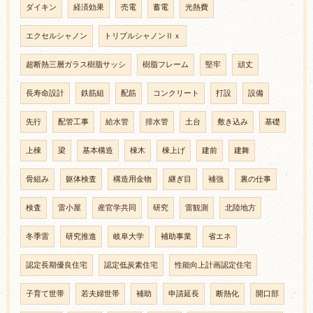
ダイキン
経済効果
売電
蓄電
光熱費
エクセルシャノン
トリプルシャノンⅡｘ
超断熱三層ガラス樹脂サッシ
樹脂フレーム
堅牢
頑丈
長寿命設計
鉄筋組
配筋
コンクリート
打設
設備
先行
配管工事
給水管
排水管
土台
敷き込み
基礎
上棟
梁
基本構造
棟木
棟上げ
建前
建舞
骨組み
躯体検査
構造用金物
継ぎ目
補強
裏の仕事
検査
雷小屋
産官学共同
研究
雷観測
北陸地方
冬季雷
研究推進
岐阜大学
補助事業
省エネ
認定長期優良住宅
認定低炭素住宅
性能向上計画認定住宅
子育て世帯
若夫婦世帯
補助
申請延長
断熱化
開口部