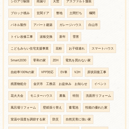
シロアリ駆除
雨漏り
天窓
アスファルト舗装
ブロック積み
玄関ドア
整地
土間打ち
欄間
パネル製作
アパート建築
ガレージハウス
白山市
トイレ改修工事
波板交換
新年
雪害
こどもみらい住宅支援事業
花粉
お子様連れ
スマートハウス
Smart2030
零和の家
ZEH
電気を買わない家
自給率100%の家
VPP対応
EV車
V2H
原状回復工事
残置物処分
金沢市 工務店 お盆休み お知らせ
イベント
花火大会
モニターハウス
募集
特別
洗面所リフォーム
風呂場リフォーム
壁紙張り替え
蓄電池
性能の優れた家
室温や湿度を調節する家
防災
自然災害に強い家