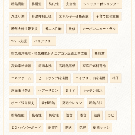
断熱樹脂
枠構造
防犯性
安全性
シャッター付シリンダー
浮造り調
昇温抑制仕様
エネルギー価格高騰
子育て世帯支援
若年夫婦世帯支援
省エネ性能
改修
カーボンニュートラル
ﾘﾌｫｰﾑ支援
バリアフリー
空気清浄機能・換気機能付きエアコン設置工事支援
断熱窓
高効率給湯器
節湯水洗
高断熱浴槽
家庭用燃料電池
エネファーム
ヒートポンプ給湯機
ハイブリッド給湯機
椅子
座面張り替え
ヘアーサロン
ＤＩＹ
キッチン漏水
ボード張り替え
吹付断熱
発砲ウレタン
断熱方法
断熱性能
接着性
気密性
遮音
吸音
結露
カビ
ＥＸハイパーボード
耐震性
防火
気密
樹脂サッシ