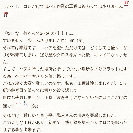
しか～し コレだけではパテ作業の工程は終わりではありません
『な、な、何だってΣ(･ω･ﾉ)ﾉ！！』……
すいません、少しふざけましたm(__)m（笑）
それでは本題です。 パテを塗っただけでは、どうしても盛り上が
りが出来てしまい、塗り壁やクロスを貼った後、キレイになりませ
ん。
そこで、パテを塗った場所と塗っていない場所をよりフラットにす
る為、ペーパーヤスリを使い擦ります。
これが凄く大変で難しいのです。私も、１度経験しましたが、１ヶ
所の継ぎ目で塗っては擦りの繰り返しで
何度も失敗しました。正直、泣きそうになっていたのはここだけの
話です
（笑）
それだけ、難しいと言う事、職人さんの凄さを実感しました。
このような工程があり、初めて、塗り壁を塗ったりクロスを貼った
りする事が出来ます。