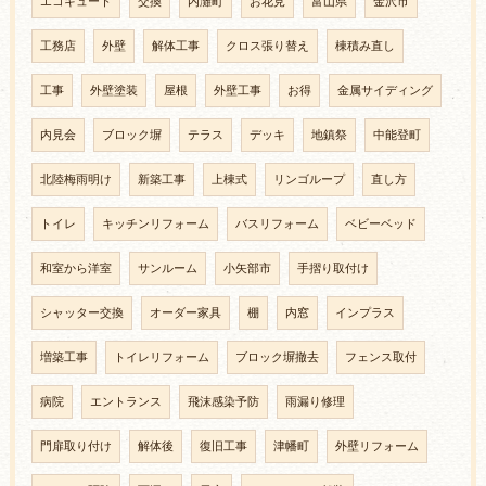
エコキュート
交換
内灘町
お花見
富山県
金沢市
工務店
外壁
解体工事
クロス張り替え
棟積み直し
工事
外壁塗装
屋根
外壁工事
お得
金属サイディング
内見会
ブロック塀
テラス
デッキ
地鎮祭
中能登町
北陸梅雨明け
新築工事
上棟式
リンゴループ
直し方
トイレ
キッチンリフォーム
バスリフォーム
ベビーベッド
和室から洋室
サンルーム
小矢部市
手摺り取付け
シャッター交換
オーダー家具
棚
内窓
インプラス
増築工事
トイレリフォーム
ブロック塀撤去
フェンス取付
病院
エントランス
飛沫感染予防
雨漏り修理
門扉取り付け
解体後
復旧工事
津幡町
外壁リフォーム