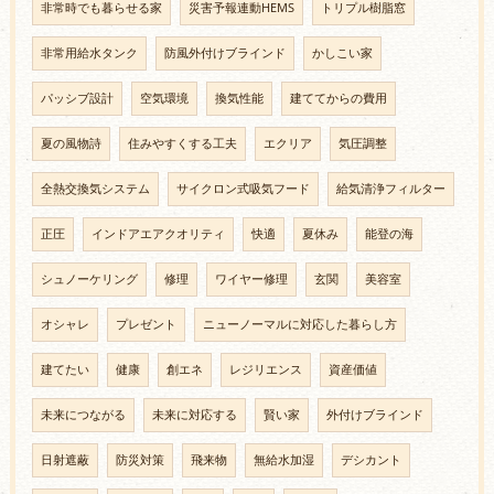
非常時でも暮らせる家
災害予報連動HEMS
トリプル樹脂窓
非常用給水タンク
防風外付けブラインド
かしこい家
パッシブ設計
空気環境
換気性能
建ててからの費用
夏の風物詩
住みやすくする工夫
エクリア
気圧調整
全熱交換気システム
サイクロン式吸気フード
給気清浄フィルター
正圧
インドアエアクオリティ
快適
夏休み
能登の海
シュノーケリング
修理
ワイヤー修理
玄関
美容室
オシャレ
プレゼント
ニューノーマルに対応した暮らし方
建てたい
健康
創エネ
レジリエンス
資産価値
未来につながる
未来に対応する
賢い家
外付けブラインド
日射遮蔽
防災対策
飛来物
無給水加湿
デシカント