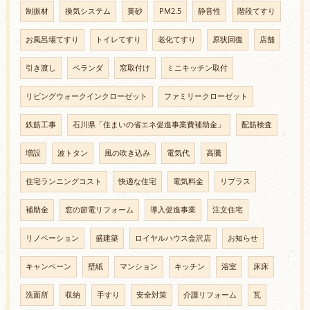
制振材
換気システム
黄砂
PM2.5
静音性
階段てすり
お風呂場てすり
トイレてすり
老化てすり
原状回復
店舗
引き渡し
ベランダ
窓取付け
ミニキッチン取付
リビングウォークインクローゼット
ファミリークローゼット
鉄筋工事
石川県「住まいの省エネ促進事業費補助金」
配筋検査
増設
波トタン
風の吹き込み
電気代
高騰
住宅ランニングコスト
快適な住宅
電気料金
リプラス
補助金
窓の節電リフォーム
導入促進事業
注文住宅
リノベーション
盛建築
ロイヤルハウス金沢店
お知らせ
キャンペーン
壁紙
マンション
キッチン
浴室
床床
洗面所
収納
手すり
安全対策
介護リフォーム
瓦