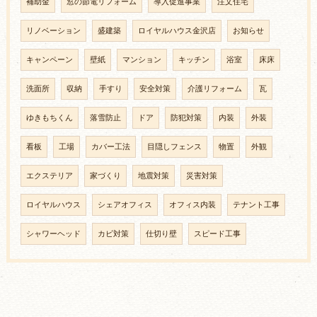
補助金
窓の節電リフォーム
導入促進事業
注文住宅
リノベーション
盛建築
ロイヤルハウス金沢店
お知らせ
キャンペーン
壁紙
マンション
キッチン
浴室
床床
洗面所
収納
手すり
安全対策
介護リフォーム
瓦
ゆきもちくん
落雪防止
ドア
防犯対策
内装
外装
看板
工場
カバー工法
目隠しフェンス
物置
外観
エクステリア
家づくり
地震対策
災害対策
ロイヤルハウス
シェアオフィス
オフィス内装
テナント工事
シャワーヘッド
カビ対策
仕切り壁
スピード工事