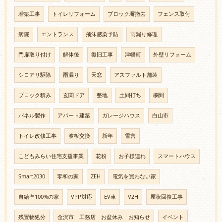
増築工事
トイレリフォーム
ブロック塀撤去
フェンス取付
病院
エントランス
飛沫感染予防
雨漏り修理
門扉取り付け
解体後
復旧工事
津幡町
外壁リフォーム
シロアリ駆除
雨漏り
天窓
アスファルト舗装
ブロック積み
玄関ドア
整地
土間打ち
欄間
パネル製作
アパート建築
ガレージハウス
白山市
トイレ改修工事
波板交換
新年
雪害
こどもみらい住宅支援事業
花粉
お子様連れ
スマートハウス
Smart2030
零和の家
ZEH
電気を買わない家
自給率100%の家
VPP対応
EV車
V2H
原状回復工事
残置物処分
金沢市 工務店 お盆休み お知らせ
イベント