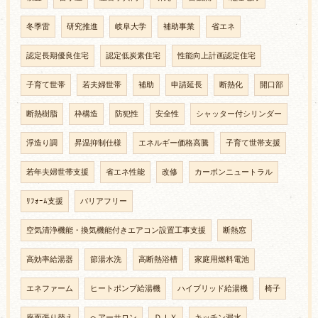
冬季雷
研究推進
岐阜大学
補助事業
省エネ
認定長期優良住宅
認定低炭素住宅
性能向上計画認定住宅
子育て世帯
若夫婦世帯
補助
申請延長
断熱化
開口部
断熱樹脂
枠構造
防犯性
安全性
シャッター付シリンダー
浮造り調
昇温抑制仕様
エネルギー価格高騰
子育て世帯支援
若年夫婦世帯支援
省エネ性能
改修
カーボンニュートラル
ﾘﾌｫｰﾑ支援
バリアフリー
空気清浄機能・換気機能付きエアコン設置工事支援
断熱窓
高効率給湯器
節湯水洗
高断熱浴槽
家庭用燃料電池
エネファーム
ヒートポンプ給湯機
ハイブリッド給湯機
椅子
座面張り替え
ヘアーサロン
ＤＩＹ
キッチン漏水