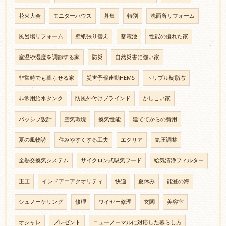
花火大会
モニターハウス
募集
特別
洗面所リフォーム
風呂場リフォーム
壁紙張り替え
蓄電池
性能の優れた家
室温や湿度を調節する家
防災
自然災害に強い家
非常時でも暮らせる家
災害予報連動HEMS
トリプル樹脂窓
非常用給水タンク
防風外付けブラインド
かしこい家
パッシブ設計
空気環境
換気性能
建ててからの費用
夏の風物詩
住みやすくする工夫
エクリア
気圧調整
全熱交換気システム
サイクロン式吸気フード
給気清浄フィルター
正圧
インドアエアクオリティ
快適
夏休み
能登の海
シュノーケリング
修理
ワイヤー修理
玄関
美容室
オシャレ
プレゼント
ニューノーマルに対応した暮らし方