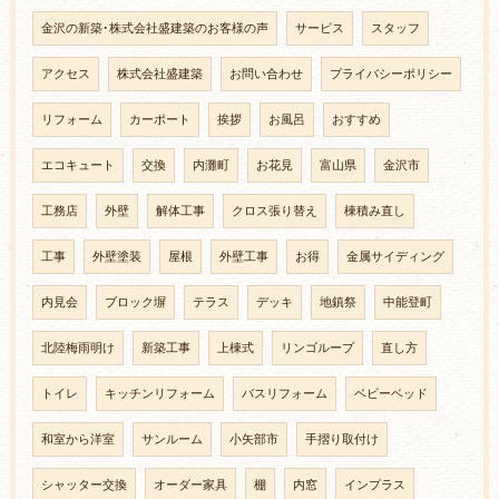
金沢の新築･株式会社盛建築のお客様の声
サービス
スタッフ
アクセス
株式会社盛建築
お問い合わせ
プライバシーポリシー
リフォーム
カーポート
挨拶
お風呂
おすすめ
エコキュート
交換
内灘町
お花見
富山県
金沢市
工務店
外壁
解体工事
クロス張り替え
棟積み直し
工事
外壁塗装
屋根
外壁工事
お得
金属サイディング
内見会
ブロック塀
テラス
デッキ
地鎮祭
中能登町
北陸梅雨明け
新築工事
上棟式
リンゴループ
直し方
トイレ
キッチンリフォーム
バスリフォーム
ベビーベッド
和室から洋室
サンルーム
小矢部市
手摺り取付け
シャッター交換
オーダー家具
棚
内窓
インプラス