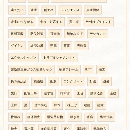
建てたい
健康
創エネ
レジリエンス
資産価値
未来につながる
未来に対応する
賢い家
外付けブラインド
日射遮蔽
防災対策
飛来物
無給水加湿
デシカント
ダイキン
経済効果
売電
蓄電
光熱費
エクセルシャノン
トリプルシャノンⅡｘ
超断熱三層ガラス樹脂サッシ
樹脂フレーム
堅牢
頑丈
長寿命設計
鉄筋組
配筋
コンクリート
打設
設備
先行
配管工事
給水管
排水管
土台
敷き込み
基礎
上棟
梁
基本構造
棟木
棟上げ
建前
建舞
骨組み
躯体検査
構造用金物
継ぎ目
補強
裏の仕事
検査
雷小屋
産官学共同
研究
雷観測
北陸地方