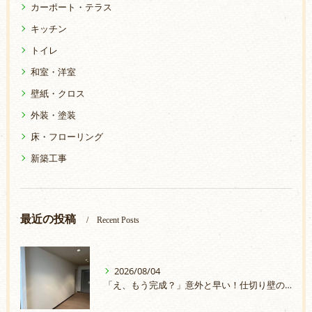
カーポート・テラス
キッチン
トイレ
和室・洋室
壁紙・クロス
外装・塗装
床・フローリング
新築工事
最近の投稿
Recent Posts
2026/08/04
「え、もう完成？」意外と早い！仕切り壁の取付