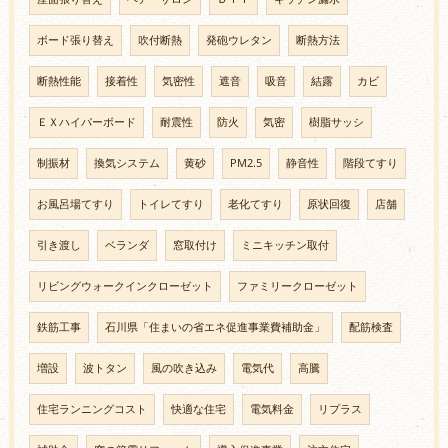
ボード張り替え
吹付断熱
発砲ウレタン
断熱方法
断熱性能
接着性
気密性
遮音
吸音
結露
カビ
ＥＸハイパーボード
耐震性
防火
気密
樹脂サッシ
制振材
換気システム
黄砂
PM2.5
静音性
階段てすり
お風呂場てすり
トイレてすり
老化てすり
原状回復
店舗
引き渡し
ベランダ
窓取付け
ミニキッチン取付
リビングウォークインクローゼット
ファミリークローゼット
鉄筋工事
石川県「住まいの省エネ促進事業費補助金」
配筋検査
増設
波トタン
風の吹き込み
電気代
高騰
住宅ランニングコスト
快適な住宅
電気料金
リプラス