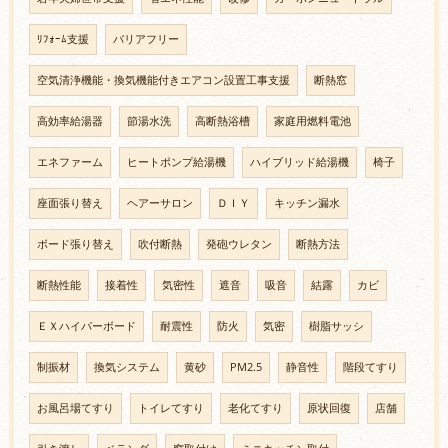
ﾘﾌｫｰﾑ支援
バリアフリー
空気清浄機能・換気機能付きエアコン設置工事支援
断熱窓
高効率給湯器
節湯水洗
高断熱浴槽
家庭用燃料電池
エネファーム
ヒートポンプ給湯機
ハイブリッド給湯機
椅子
座面張り替え
ヘアーサロン
ＤＩＹ
キッチン漏水
ボード張り替え
吹付断熱
発砲ウレタン
断熱方法
断熱性能
接着性
気密性
遮音
吸音
結露
カビ
ＥＸハイパーボード
耐震性
防火
気密
樹脂サッシ
制振材
換気システム
黄砂
PM2.5
静音性
階段てすり
お風呂場てすり
トイレてすり
老化てすり
原状回復
店舗