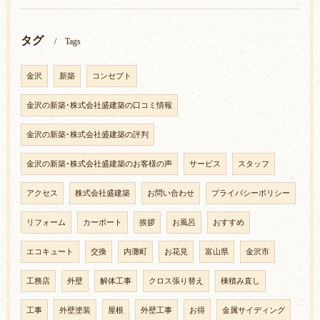
タグ
Tags
金沢
新築
コンセプト
金沢の新築･株式会社盛建築の口コミ情報
金沢の新築･株式会社盛建築の評判
金沢の新築･株式会社盛建築のお客様の声
サービス
スタッフ
アクセス
株式会社盛建築
お問い合わせ
プライバシーポリシー
リフォーム
カーポート
挨拶
お風呂
おすすめ
エコキュート
交換
内灘町
お花見
富山県
金沢市
工務店
外壁
解体工事
クロス張り替え
棟積み直し
工事
外壁塗装
屋根
外壁工事
お得
金属サイディング