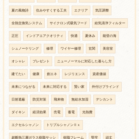
夏の風物詩
住みやすくする工夫
エクリア
気圧調整
全熱交換気システム
サイクロン式吸気フード
給気清浄フィルター
正圧
インドアエアクオリティ
快適
夏休み
能登の海
シュノーケリング
修理
ワイヤー修理
玄関
美容室
オシャレ
プレゼント
ニューノーマルに対応した暮らし方
建てたい
健康
創エネ
レジリエンス
資産価値
未来につながる
未来に対応する
賢い家
外付けブラインド
日射遮蔽
防災対策
飛来物
無給水加湿
デシカント
ダイキン
経済効果
売電
蓄電
光熱費
エクセルシャノン
トリプルシャノンⅡｘ
超断熱三層ガラス樹脂サッシ
樹脂フレーム
堅牢
頑丈