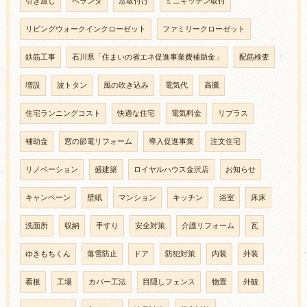
引き渡し
ベランダ
窓取付け
ミニキッチン取付
リビングウォークインクローゼット
ファミリークローゼット
鉄筋工事
石川県「住まいの省エネ促進事業費補助金」
配筋検査
増設
波トタン
風の吹き込み
電気代
高騰
住宅ランニングコスト
快適な住宅
電気料金
リプラス
補助金
窓の節電リフォーム
導入促進事業
注文住宅
リノベーション
盛建築
ロイヤルハウス金沢店
お知らせ
キャンペーン
壁紙
マンション
キッチン
浴室
床床
洗面所
収納
手すり
安全対策
介護リフォーム
瓦
ゆきもちくん
落雪防止
ドア
防犯対策
内装
外装
看板
工場
カバー工法
目隠しフェンス
物置
外観