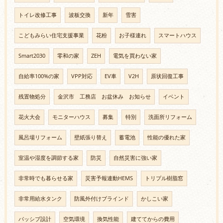
トイレ改修工事
波板交換
新年
雪害
こどもみらい住宅支援事業
花粉
お子様連れ
スマートハウス
Smart2030
零和の家
ZEH
電気を買わない家
自給率100%の家
VPP対応
EV車
V2H
原状回復工事
残置物処分
金沢市 工務店 お盆休み お知らせ
イベント
花火大会
モニターハウス
募集
特別
洗面所リフォーム
風呂場リフォーム
壁紙張り替え
蓄電池
性能の優れた家
室温や湿度を調節する家
防災
自然災害に強い家
非常時でも暮らせる家
災害予報連動HEMS
トリプル樹脂窓
非常用給水タンク
防風外付けブラインド
かしこい家
パッシブ設計
空気環境
換気性能
建ててからの費用