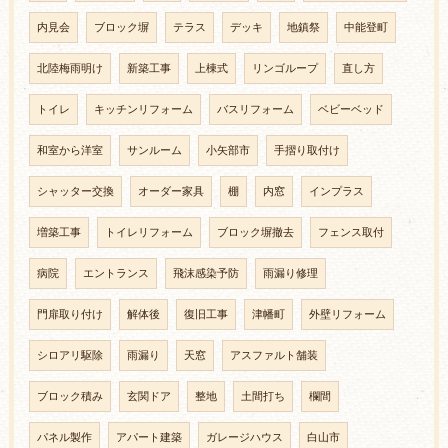
内見会
ブロック塀
テラス
デッキ
地鎮祭
中能登町
北陸梅雨明け
新築工事
上棟式
リンゴループ
直し方
トイレ
キッチンリフォーム
バスリフォーム
ベビーベッド
和室から洋室
サンルーム
小矢部市
手摺り取付け
シャッター交換
オーダー家具
棚
内窓
インプラス
増築工事
トイレリフォーム
ブロック塀撤去
フェンス取付
病院
エントランス
飛沫感染予防
雨漏り修理
門扉取り付け
解体後
復旧工事
津幡町
外壁リフォーム
シロアリ駆除
雨漏り
天窓
アスファルト舗装
ブロック積み
玄関ドア
整地
土間打ち
欄間
パネル製作
アパート建築
ガレージハウス
白山市