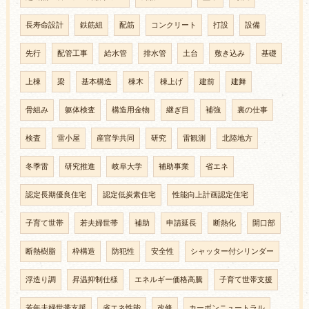
長寿命設計
鉄筋組
配筋
コンクリート
打設
設備
先行
配管工事
給水管
排水管
土台
敷き込み
基礎
上棟
梁
基本構造
棟木
棟上げ
建前
建舞
骨組み
躯体検査
構造用金物
継ぎ目
補強
裏の仕事
検査
雷小屋
産官学共同
研究
雷観測
北陸地方
冬季雷
研究推進
岐阜大学
補助事業
省エネ
認定長期優良住宅
認定低炭素住宅
性能向上計画認定住宅
子育て世帯
若夫婦世帯
補助
申請延長
断熱化
開口部
断熱樹脂
枠構造
防犯性
安全性
シャッター付シリンダー
浮造り調
昇温抑制仕様
エネルギー価格高騰
子育て世帯支援
若年夫婦世帯支援
省エネ性能
改修
カーボンニュートラル