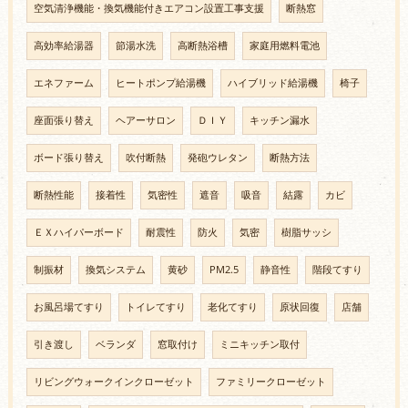
空気清浄機能・換気機能付きエアコン設置工事支援
断熱窓
高効率給湯器
節湯水洗
高断熱浴槽
家庭用燃料電池
エネファーム
ヒートポンプ給湯機
ハイブリッド給湯機
椅子
座面張り替え
ヘアーサロン
ＤＩＹ
キッチン漏水
ボード張り替え
吹付断熱
発砲ウレタン
断熱方法
断熱性能
接着性
気密性
遮音
吸音
結露
カビ
ＥＸハイパーボード
耐震性
防火
気密
樹脂サッシ
制振材
換気システム
黄砂
PM2.5
静音性
階段てすり
お風呂場てすり
トイレてすり
老化てすり
原状回復
店舗
引き渡し
ベランダ
窓取付け
ミニキッチン取付
リビングウォークインクローゼット
ファミリークローゼット