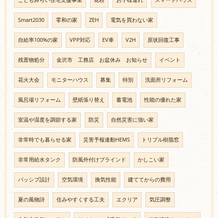
Smart2030
零和の家
ZEH
電気を買わない家
自給率100%の家
VPP対応
EV車
V2H
原状回復工事
残置物処分
金沢市 工務店 お盆休み お知らせ
イベント
花火大会
モニターハウス
募集
特別
洗面所リフォーム
風呂場リフォーム
壁紙張り替え
蓄電池
性能の優れた家
室温や湿度を調節する家
防災
自然災害に強い家
非常時でも暮らせる家
災害予報連動HEMS
トリプル樹脂窓
非常用給水タンク
防風外付けブラインド
かしこい家
パッシブ設計
空気環境
換気性能
建ててからの費用
夏の風物詩
住みやすくする工夫
エクリア
気圧調整