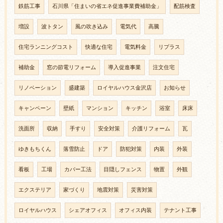
鉄筋工事
石川県「住まいの省エネ促進事業費補助金」
配筋検査
増設
波トタン
風の吹き込み
電気代
高騰
住宅ランニングコスト
快適な住宅
電気料金
リプラス
補助金
窓の節電リフォーム
導入促進事業
注文住宅
リノベーション
盛建築
ロイヤルハウス金沢店
お知らせ
キャンペーン
壁紙
マンション
キッチン
浴室
床床
洗面所
収納
手すり
安全対策
介護リフォーム
瓦
ゆきもちくん
落雪防止
ドア
防犯対策
内装
外装
看板
工場
カバー工法
目隠しフェンス
物置
外観
エクステリア
家づくり
地震対策
災害対策
ロイヤルハウス
シェアオフィス
オフィス内装
テナント工事