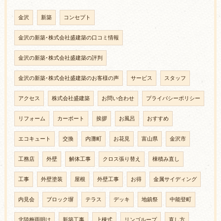
金沢
新築
コンセプト
金沢の新築･株式会社盛建築の口コミ情報
金沢の新築･株式会社盛建築の評判
金沢の新築･株式会社盛建築のお客様の声
サービス
スタッフ
アクセス
株式会社盛建築
お問い合わせ
プライバシーポリシー
リフォーム
カーポート
挨拶
お風呂
おすすめ
エコキュート
交換
内灘町
お花見
富山県
金沢市
工務店
外壁
解体工事
クロス張り替え
棟積み直し
工事
外壁塗装
屋根
外壁工事
お得
金属サイディング
内見会
ブロック塀
テラス
デッキ
地鎮祭
中能登町
北陸梅雨明け
新築工事
上棟式
リンゴループ
直し方