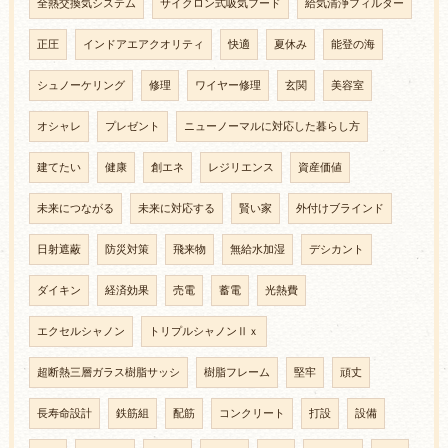
全熱交換気システム
サイクロン式吸気フード
給気清浄フィルター
正圧
インドアエアクオリティ
快適
夏休み
能登の海
シュノーケリング
修理
ワイヤー修理
玄関
美容室
オシャレ
プレゼント
ニューノーマルに対応した暮らし方
建てたい
健康
創エネ
レジリエンス
資産価値
未来につながる
未来に対応する
賢い家
外付けブラインド
日射遮蔽
防災対策
飛来物
無給水加湿
デシカント
ダイキン
経済効果
売電
蓄電
光熱費
エクセルシャノン
トリプルシャノンⅡｘ
超断熱三層ガラス樹脂サッシ
樹脂フレーム
堅牢
頑丈
長寿命設計
鉄筋組
配筋
コンクリート
打設
設備