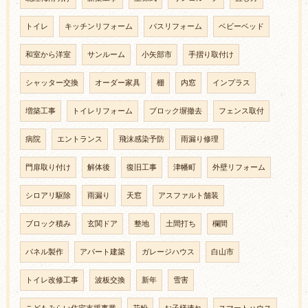
トイレ
キッチンリフォーム
バスリフォーム
ベビーベッド
和室から洋室
サンルーム
小矢部市
手摺り取付け
シャッター交換
オーダー家具
棚
内窓
インプラス
増築工事
トイレリフォーム
ブロック塀撤去
フェンス取付
病院
エントランス
飛沫感染予防
雨漏り修理
門扉取り付け
解体後
復旧工事
津幡町
外壁リフォーム
シロアリ駆除
雨漏り
天窓
アスファルト舗装
ブロック積み
玄関ドア
整地
土間打ち
欄間
パネル製作
アパート建築
ガレージハウス
白山市
トイレ改修工事
波板交換
新年
雪害
こどもみらい住宅支援事業
花粉
お子様連れ
スマートハウス