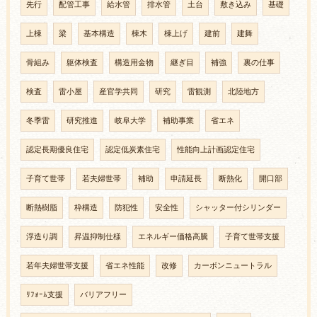
先行
配管工事
給水管
排水管
土台
敷き込み
基礎
上棟
梁
基本構造
棟木
棟上げ
建前
建舞
骨組み
躯体検査
構造用金物
継ぎ目
補強
裏の仕事
検査
雷小屋
産官学共同
研究
雷観測
北陸地方
冬季雷
研究推進
岐阜大学
補助事業
省エネ
認定長期優良住宅
認定低炭素住宅
性能向上計画認定住宅
子育て世帯
若夫婦世帯
補助
申請延長
断熱化
開口部
断熱樹脂
枠構造
防犯性
安全性
シャッター付シリンダー
浮造り調
昇温抑制仕様
エネルギー価格高騰
子育て世帯支援
若年夫婦世帯支援
省エネ性能
改修
カーボンニュートラル
ﾘﾌｫｰﾑ支援
バリアフリー