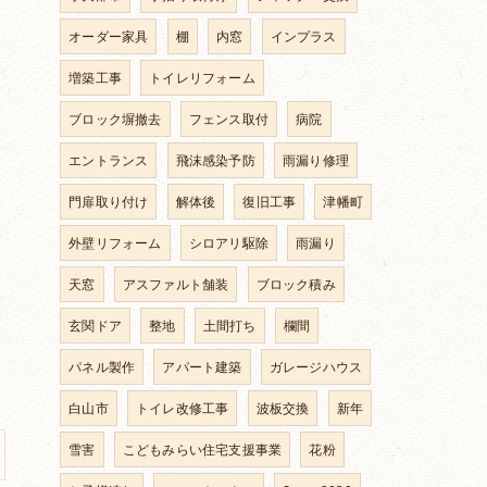
オーダー家具
棚
内窓
インプラス
増築工事
トイレリフォーム
ブロック塀撤去
フェンス取付
病院
エントランス
飛沫感染予防
雨漏り修理
門扉取り付け
解体後
復旧工事
津幡町
外壁リフォーム
シロアリ駆除
雨漏り
天窓
アスファルト舗装
ブロック積み
玄関ドア
整地
土間打ち
欄間
パネル製作
アパート建築
ガレージハウス
白山市
トイレ改修工事
波板交換
新年
雪害
こどもみらい住宅支援事業
花粉