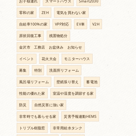
お子様連れ
スマートハウス
Smart2030
零和の家
ZEH
電気を買わない家
自給率100%の家
VPP対応
EV車
V2H
原状回復工事
残置物処分
金沢市 工務店 お盆休み お知らせ
イベント
花火大会
モニターハウス
募集
特別
洗面所リフォーム
風呂場リフォーム
壁紙張り替え
蓄電池
性能の優れた家
室温や湿度を調節する家
防災
自然災害に強い家
非常時でも暮らせる家
災害予報連動HEMS
トリプル樹脂窓
非常用給水タンク