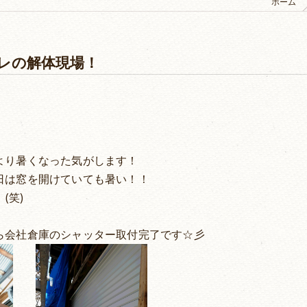
ホーム
レの解体現場！
より暑くなった気がします！
日は窓を開けていても暑い！！
(笑)
ら会社倉庫のシャッター取付完了です☆彡