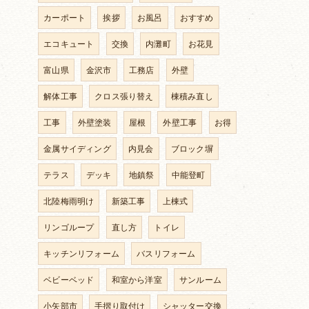
カーポート
挨拶
お風呂
おすすめ
エコキュート
交換
内灘町
お花見
富山県
金沢市
工務店
外壁
解体工事
クロス張り替え
棟積み直し
工事
外壁塗装
屋根
外壁工事
お得
金属サイディング
内見会
ブロック塀
テラス
デッキ
地鎮祭
中能登町
北陸梅雨明け
新築工事
上棟式
リンゴループ
直し方
トイレ
キッチンリフォーム
バスリフォーム
ベビーベッド
和室から洋室
サンルーム
小矢部市
手摺り取付け
シャッター交換