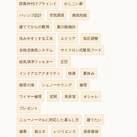
防風外付けブラインド
かしこい家
パッシブ設計
空気環境
換気性能
建ててからの費用
夏の風物詩
住みやすくする工夫
エクリア
気圧調整
全熱交換気システム
サイクロン式吸気フード
給気清浄フィルター
正圧
インドアエアクオリティ
快適
夏休み
能登の海
シュノーケリング
修理
ワイヤー修理
玄関
美容室
オシャレ
プレゼント
ニューノーマルに対応した暮らし方
建てたい
健康
創エネ
レジリエンス
資産価値