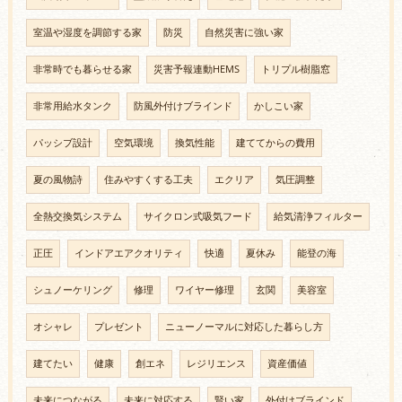
室温や湿度を調節する家
防災
自然災害に強い家
非常時でも暮らせる家
災害予報連動HEMS
トリプル樹脂窓
非常用給水タンク
防風外付けブラインド
かしこい家
パッシブ設計
空気環境
換気性能
建ててからの費用
夏の風物詩
住みやすくする工夫
エクリア
気圧調整
全熱交換気システム
サイクロン式吸気フード
給気清浄フィルター
正圧
インドアエアクオリティ
快適
夏休み
能登の海
シュノーケリング
修理
ワイヤー修理
玄関
美容室
オシャレ
プレゼント
ニューノーマルに対応した暮らし方
建てたい
健康
創エネ
レジリエンス
資産価値
未来につながる
未来に対応する
賢い家
外付けブラインド