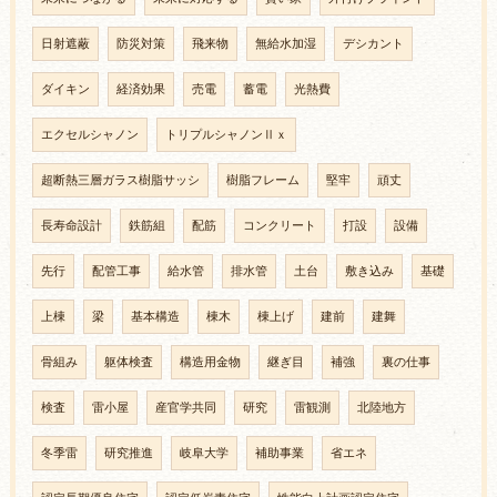
日射遮蔽
防災対策
飛来物
無給水加湿
デシカント
ダイキン
経済効果
売電
蓄電
光熱費
エクセルシャノン
トリプルシャノンⅡｘ
超断熱三層ガラス樹脂サッシ
樹脂フレーム
堅牢
頑丈
長寿命設計
鉄筋組
配筋
コンクリート
打設
設備
先行
配管工事
給水管
排水管
土台
敷き込み
基礎
上棟
梁
基本構造
棟木
棟上げ
建前
建舞
骨組み
躯体検査
構造用金物
継ぎ目
補強
裏の仕事
検査
雷小屋
産官学共同
研究
雷観測
北陸地方
冬季雷
研究推進
岐阜大学
補助事業
省エネ