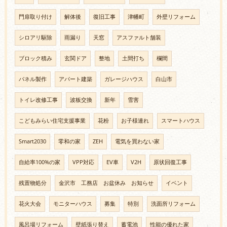
門扉取り付け
解体後
復旧工事
津幡町
外壁リフォーム
シロアリ駆除
雨漏り
天窓
アスファルト舗装
ブロック積み
玄関ドア
整地
土間打ち
欄間
パネル製作
アパート建築
ガレージハウス
白山市
トイレ改修工事
波板交換
新年
雪害
こどもみらい住宅支援事業
花粉
お子様連れ
スマートハウス
Smart2030
零和の家
ZEH
電気を買わない家
自給率100%の家
VPP対応
EV車
V2H
原状回復工事
残置物処分
金沢市 工務店 お盆休み お知らせ
イベント
花火大会
モニターハウス
募集
特別
洗面所リフォーム
風呂場リフォーム
壁紙張り替え
蓄電池
性能の優れた家