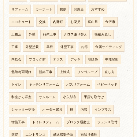
リフォーム
カーポート
挨拶
お風呂
おすすめ
エコキュート
交換
内灘町
お花見
富山県
金沢市
工務店
外壁
解体工事
クロス張り替え
棟積み直し
工事
外壁塗装
屋根
外壁工事
お得
金属サイディング
内見会
ブロック塀
テラス
デッキ
地鎮祭
中能登町
北陸梅雨明け
新築工事
上棟式
リンゴループ
直し方
トイレ
キッチンリフォーム
バスリフォーム
ベビーベッド
和室から洋室
サンルーム
小矢部市
手摺り取付け
シャッター交換
オーダー家具
棚
内窓
インプラス
増築工事
トイレリフォーム
ブロック塀撤去
フェンス取付
病院
エントランス
飛沫感染予防
雨漏り修理