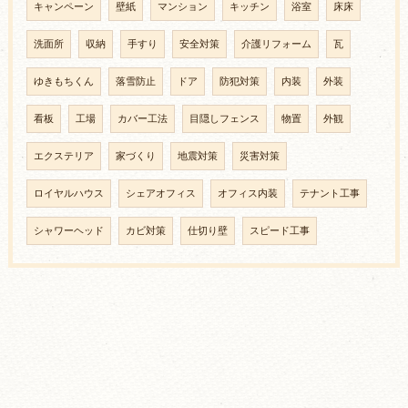
キャンペーン
壁紙
マンション
キッチン
浴室
床床
洗面所
収納
手すり
安全対策
介護リフォーム
瓦
ゆきもちくん
落雪防止
ドア
防犯対策
内装
外装
看板
工場
カバー工法
目隠しフェンス
物置
外観
エクステリア
家づくり
地震対策
災害対策
ロイヤルハウス
シェアオフィス
オフィス内装
テナント工事
シャワーヘッド
カビ対策
仕切り壁
スピード工事