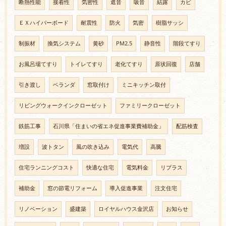
断熱性能
接着性
気密性
遮音
吸音
結露
カビ
ＥＸハイパーボード
耐震性
防火
気密
樹脂サッシ
制振材
換気システム
黄砂
PM2.5
静音性
階段てすり
お風呂場てすり
トイレてすり
老化てすり
原状回復
店舗
引き渡し
ベランダ
窓取付け
ミニキッチン取付
リビングウォークインクローゼット
ファミリークローゼット
鉄筋工事
石川県「住まいの省エネ促進事業費補助金」
配筋検査
増設
波トタン
風の吹き込み
電気代
高騰
住宅ランニングコスト
快適な住宅
電気料金
リプラス
補助金
窓の節電リフォーム
導入促進事業
注文住宅
リノベーション
盛建築
ロイヤルハウス金沢店
お知らせ