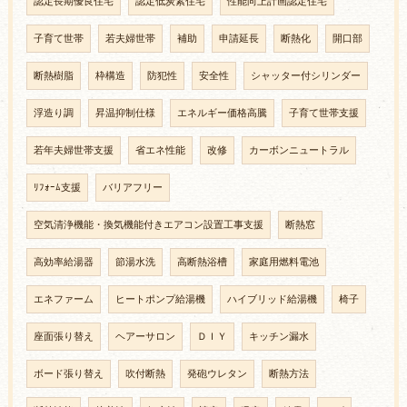
認定長期優良住宅
認定低炭素住宅
性能向上計画認定住宅
子育て世帯
若夫婦世帯
補助
申請延長
断熱化
開口部
断熱樹脂
枠構造
防犯性
安全性
シャッター付シリンダー
浮造り調
昇温抑制仕様
エネルギー価格高騰
子育て世帯支援
若年夫婦世帯支援
省エネ性能
改修
カーボンニュートラル
ﾘﾌｫｰﾑ支援
バリアフリー
空気清浄機能・換気機能付きエアコン設置工事支援
断熱窓
高効率給湯器
節湯水洗
高断熱浴槽
家庭用燃料電池
エネファーム
ヒートポンプ給湯機
ハイブリッド給湯機
椅子
座面張り替え
ヘアーサロン
ＤＩＹ
キッチン漏水
ボード張り替え
吹付断熱
発砲ウレタン
断熱方法