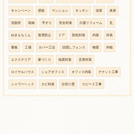
キャンペーン
壁紙
マンション
キッチン
浴室
床床
洗面所
収納
手すり
安全対策
介護リフォーム
瓦
ゆきもちくん
落雪防止
ドア
防犯対策
内装
外装
看板
工場
カバー工法
目隠しフェンス
物置
外観
エクステリア
家づくり
地震対策
災害対策
ロイヤルハウス
シェアオフィス
オフィス内装
テナント工事
シャワーヘッド
カビ対策
仕切り壁
スピード工事