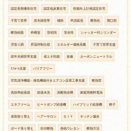
認定長期優良住宅
認定低炭素住宅
性能向上計画認定住宅
子育て世帯
若夫婦世帯
補助
申請延長
断熱化
開口部
断熱樹脂
枠構造
防犯性
安全性
シャッター付シリンダー
浮造り調
昇温抑制仕様
エネルギー価格高騰
子育て世帯支援
若年夫婦世帯支援
省エネ性能
改修
カーボンニュートラル
ﾘﾌｫｰﾑ支援
バリアフリー
空気清浄機能・換気機能付きエアコン設置工事支援
断熱窓
高効率給湯器
節湯水洗
高断熱浴槽
家庭用燃料電池
エネファーム
ヒートポンプ給湯機
ハイブリッド給湯機
椅子
座面張り替え
ヘアーサロン
ＤＩＹ
キッチン漏水
ボード張り替え
吹付断熱
発砲ウレタン
断熱方法