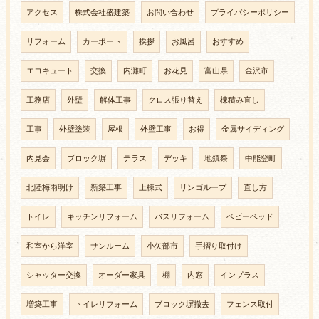
アクセス
株式会社盛建築
お問い合わせ
プライバシーポリシー
リフォーム
カーポート
挨拶
お風呂
おすすめ
エコキュート
交換
内灘町
お花見
富山県
金沢市
工務店
外壁
解体工事
クロス張り替え
棟積み直し
工事
外壁塗装
屋根
外壁工事
お得
金属サイディング
内見会
ブロック塀
テラス
デッキ
地鎮祭
中能登町
北陸梅雨明け
新築工事
上棟式
リンゴループ
直し方
トイレ
キッチンリフォーム
バスリフォーム
ベビーベッド
和室から洋室
サンルーム
小矢部市
手摺り取付け
シャッター交換
オーダー家具
棚
内窓
インプラス
増築工事
トイレリフォーム
ブロック塀撤去
フェンス取付