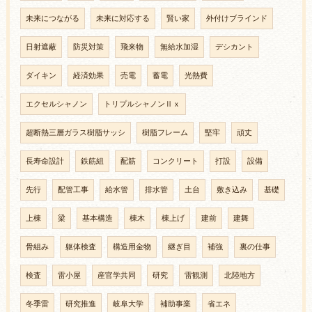
未来につながる
未来に対応する
賢い家
外付けブラインド
日射遮蔽
防災対策
飛来物
無給水加湿
デシカント
ダイキン
経済効果
売電
蓄電
光熱費
エクセルシャノン
トリプルシャノンⅡｘ
超断熱三層ガラス樹脂サッシ
樹脂フレーム
堅牢
頑丈
長寿命設計
鉄筋組
配筋
コンクリート
打設
設備
先行
配管工事
給水管
排水管
土台
敷き込み
基礎
上棟
梁
基本構造
棟木
棟上げ
建前
建舞
骨組み
躯体検査
構造用金物
継ぎ目
補強
裏の仕事
検査
雷小屋
産官学共同
研究
雷観測
北陸地方
冬季雷
研究推進
岐阜大学
補助事業
省エネ