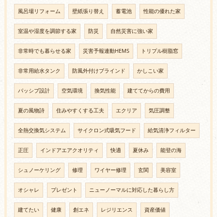
風呂場リフォーム
壁紙張り替え
蓄電池
性能の優れた家
室温や湿度を調節する家
防災
自然災害に強い家
非常時でも暮らせる家
災害予報連動HEMS
トリプル樹脂窓
非常用給水タンク
防風外付けブラインド
かしこい家
パッシブ設計
空気環境
換気性能
建ててからの費用
夏の風物詩
住みやすくする工夫
エクリア
気圧調整
全熱交換気システム
サイクロン式吸気フード
給気清浄フィルター
正圧
インドアエアクオリティ
快適
夏休み
能登の海
シュノーケリング
修理
ワイヤー修理
玄関
美容室
オシャレ
プレゼント
ニューノーマルに対応した暮らし方
建てたい
健康
創エネ
レジリエンス
資産価値