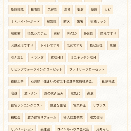
断熱性能
接着性
気密性
遮音
吸音
結露
カビ
ＥＸハイパーボード
耐震性
防火
気密
樹脂サッシ
制振材
換気システム
黄砂
PM2.5
静音性
階段てすり
お風呂場てすり
トイレてすり
老化てすり
原状回復
店舗
引き渡し
ベランダ
窓取付け
ミニキッチン取付
リビングウォークインクローゼット
ファミリークローゼット
鉄筋工事
石川県「住まいの省エネ促進事業費補助金」
配筋検査
増設
波トタン
風の吹き込み
電気代
高騰
住宅ランニングコスト
快適な住宅
電気料金
リプラス
補助金
窓の節電リフォーム
導入促進事業
注文住宅
リノベーション
盛建築
ロイヤルハウス金沢店
お知らせ