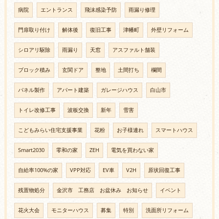
病院
エントランス
飛沫感染予防
雨漏り修理
門扉取り付け
解体後
復旧工事
津幡町
外壁リフォーム
シロアリ駆除
雨漏り
天窓
アスファルト舗装
ブロック積み
玄関ドア
整地
土間打ち
欄間
パネル製作
アパート建築
ガレージハウス
白山市
トイレ改修工事
波板交換
新年
雪害
こどもみらい住宅支援事業
花粉
お子様連れ
スマートハウス
Smart2030
零和の家
ZEH
電気を買わない家
自給率100%の家
VPP対応
EV車
V2H
原状回復工事
残置物処分
金沢市 工務店 お盆休み お知らせ
イベント
花火大会
モニターハウス
募集
特別
洗面所リフォーム