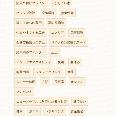
防風外付けブラインド
かしこい家
パッシブ設計
空気環境
換気性能
建ててからの費用
夏の風物詩
住みやすくする工夫
エクリア
気圧調整
全熱交換気システム
サイクロン式吸気フード
給気清浄フィルター
正圧
インドアエアクオリティ
快適
夏休み
能登の海
シュノーケリング
修理
ワイヤー修理
玄関
美容室
オシャレ
プレゼント
ニューノーマルに対応した暮らし方
建てたい
健康
創エネ
レジリエンス
資産価値