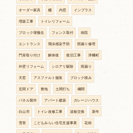
オーダー家具
棚
内窓
インプラス
増築工事
トイレリフォーム
ブロック塀撤去
フェンス取付
病院
エントランス
飛沫感染予防
雨漏り修理
門扉取り付け
解体後
復旧工事
津幡町
外壁リフォーム
シロアリ駆除
雨漏り
天窓
アスファルト舗装
ブロック積み
玄関ドア
整地
土間打ち
欄間
パネル製作
アパート建築
ガレージハウス
白山市
トイレ改修工事
波板交換
新年
雪害
こどもみらい住宅支援事業
花粉