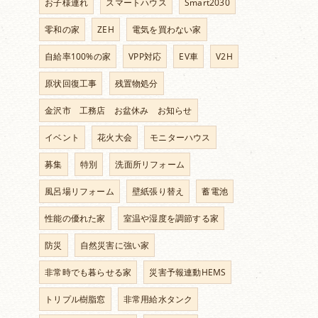
お子様連れ
スマートハウス
Smart2030
零和の家
ZEH
電気を買わない家
自給率100%の家
VPP対応
EV車
V2H
原状回復工事
残置物処分
金沢市 工務店 お盆休み お知らせ
イベント
花火大会
モニターハウス
募集
特別
洗面所リフォーム
風呂場リフォーム
壁紙張り替え
蓄電池
性能の優れた家
室温や湿度を調節する家
防災
自然災害に強い家
非常時でも暮らせる家
災害予報連動HEMS
トリプル樹脂窓
非常用給水タンク