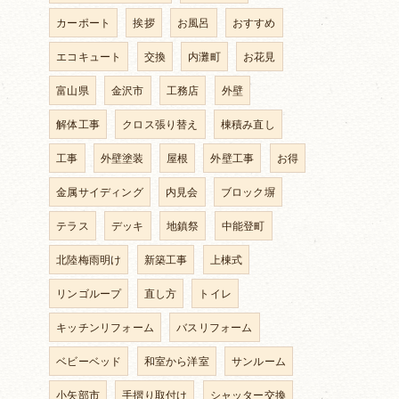
カーポート
挨拶
お風呂
おすすめ
エコキュート
交換
内灘町
お花見
富山県
金沢市
工務店
外壁
解体工事
クロス張り替え
棟積み直し
工事
外壁塗装
屋根
外壁工事
お得
金属サイディング
内見会
ブロック塀
テラス
デッキ
地鎮祭
中能登町
北陸梅雨明け
新築工事
上棟式
リンゴループ
直し方
トイレ
キッチンリフォーム
バスリフォーム
ベビーベッド
和室から洋室
サンルーム
小矢部市
手摺り取付け
シャッター交換