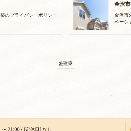
金沢市
建築のプライバシーポリシー
金沢市
ベーシ
盛建築
 〜 21:00 / [定休日] なし