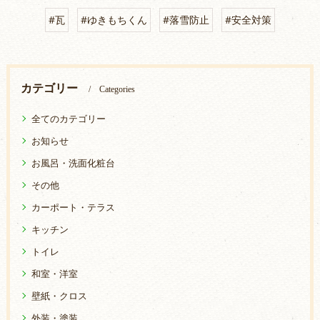
#瓦
#ゆきもちくん
#落雪防止
#安全対策
カテゴリー
Categories
全てのカテゴリー
お知らせ
お風呂・洗面化粧台
その他
カーポート・テラス
キッチン
トイレ
和室・洋室
壁紙・クロス
外装・塗装