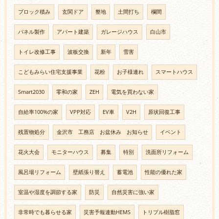
ブロック積み
玄関ドア
整地
土間打ち
欄間
パネル製作
アパート建築
ガレージハウス
白山市
トイレ改修工事
波板交換
新年
雪害
こどもみらい住宅支援事業
花粉
お子様連れ
スマートハウス
Smart2030
零和の家
ZEH
電気を買わない家
自給率100%の家
VPP対応
EV車
V2H
原状回復工事
残置物処分
金沢市 工務店 お盆休み お知らせ
イベント
花火大会
モニターハウス
募集
特別
洗面所リフォーム
風呂場リフォーム
壁紙張り替え
蓄電池
性能の優れた家
室温や湿度を調節する家
防災
自然災害に強い家
非常時でも暮らせる家
災害予報連動HEMS
トリプル樹脂窓