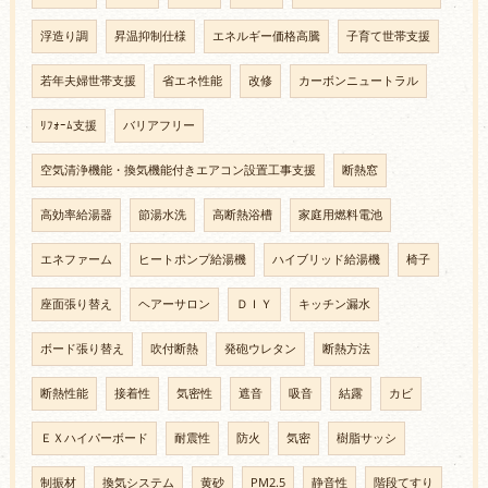
浮造り調
昇温抑制仕様
エネルギー価格高騰
子育て世帯支援
若年夫婦世帯支援
省エネ性能
改修
カーボンニュートラル
ﾘﾌｫｰﾑ支援
バリアフリー
空気清浄機能・換気機能付きエアコン設置工事支援
断熱窓
高効率給湯器
節湯水洗
高断熱浴槽
家庭用燃料電池
エネファーム
ヒートポンプ給湯機
ハイブリッド給湯機
椅子
座面張り替え
ヘアーサロン
ＤＩＹ
キッチン漏水
ボード張り替え
吹付断熱
発砲ウレタン
断熱方法
断熱性能
接着性
気密性
遮音
吸音
結露
カビ
ＥＸハイパーボード
耐震性
防火
気密
樹脂サッシ
制振材
換気システム
黄砂
PM2.5
静音性
階段てすり