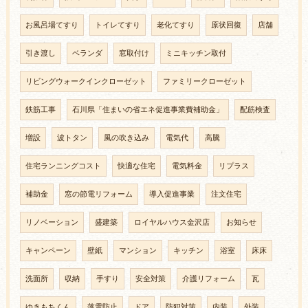
お風呂場てすり
トイレてすり
老化てすり
原状回復
店舗
引き渡し
ベランダ
窓取付け
ミニキッチン取付
リビングウォークインクローゼット
ファミリークローゼット
鉄筋工事
石川県「住まいの省エネ促進事業費補助金」
配筋検査
増設
波トタン
風の吹き込み
電気代
高騰
住宅ランニングコスト
快適な住宅
電気料金
リプラス
補助金
窓の節電リフォーム
導入促進事業
注文住宅
リノベーション
盛建築
ロイヤルハウス金沢店
お知らせ
キャンペーン
壁紙
マンション
キッチン
浴室
床床
洗面所
収納
手すり
安全対策
介護リフォーム
瓦
ゆきもちくん
落雪防止
ドア
防犯対策
内装
外装