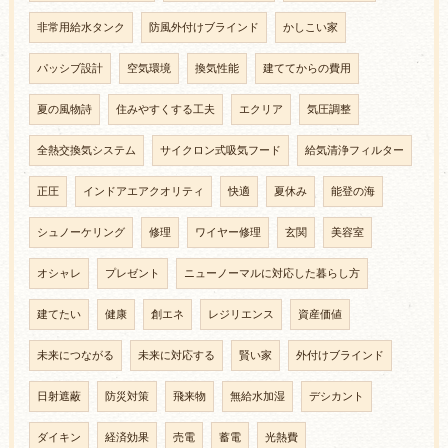
非常用給水タンク
防風外付けブラインド
かしこい家
パッシブ設計
空気環境
換気性能
建ててからの費用
夏の風物詩
住みやすくする工夫
エクリア
気圧調整
全熱交換気システム
サイクロン式吸気フード
給気清浄フィルター
正圧
インドアエアクオリティ
快適
夏休み
能登の海
シュノーケリング
修理
ワイヤー修理
玄関
美容室
オシャレ
プレゼント
ニューノーマルに対応した暮らし方
建てたい
健康
創エネ
レジリエンス
資産価値
未来につながる
未来に対応する
賢い家
外付けブラインド
日射遮蔽
防災対策
飛来物
無給水加湿
デシカント
ダイキン
経済効果
売電
蓄電
光熱費