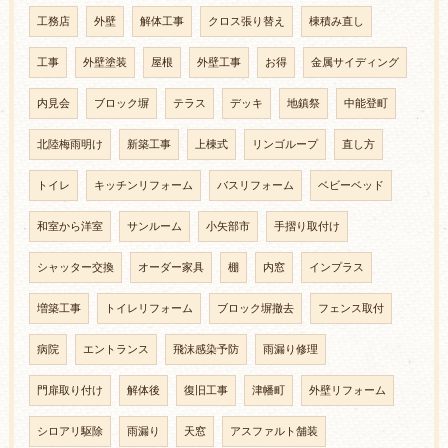
工務店
外壁
解体工事
クロス張り替え
棟積み直し
工事
外壁塗装
屋根
外壁工事
お得
金属サイディング
内見会
ブロック塀
テラス
デッキ
地鎮祭
中能登町
北陸梅雨明け
新築工事
上棟式
リンゴループ
直し方
トイレ
キッチンリフォーム
バスリフォーム
ベビーベッド
和室から洋室
サンルーム
小矢部市
手摺り取付け
シャッター交換
オーダー家具
棚
内窓
インプラス
増築工事
トイレリフォーム
ブロック塀撤去
フェンス取付
病院
エントランス
飛沫感染予防
雨漏り修理
門扉取り付け
解体後
復旧工事
津幡町
外壁リフォーム
シロアリ駆除
雨漏り
天窓
アスファルト舗装