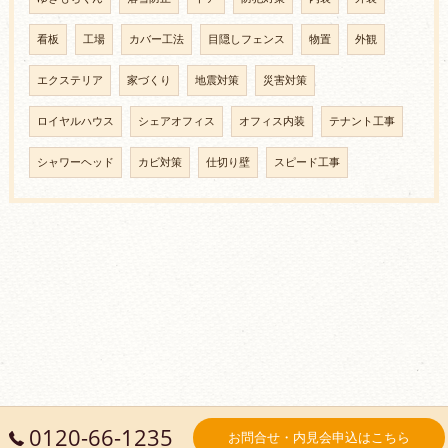
看板
工場
カバー工法
目隠しフェンス
物置
外観
エクステリア
家づくり
地震対策
災害対策
ロイヤルハウス
シェアオフィス
オフィス内装
テナント工事
シャワーヘッド
カビ対策
仕切り壁
スピード工事
0120-66-1235
お問合せ・内見会申込はこちら