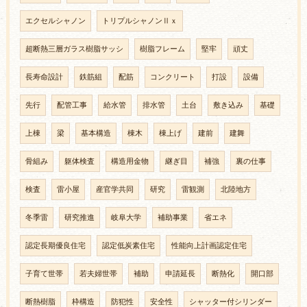
エクセルシャノン
トリプルシャノンⅡｘ
超断熱三層ガラス樹脂サッシ
樹脂フレーム
堅牢
頑丈
長寿命設計
鉄筋組
配筋
コンクリート
打設
設備
先行
配管工事
給水管
排水管
土台
敷き込み
基礎
上棟
梁
基本構造
棟木
棟上げ
建前
建舞
骨組み
躯体検査
構造用金物
継ぎ目
補強
裏の仕事
検査
雷小屋
産官学共同
研究
雷観測
北陸地方
冬季雷
研究推進
岐阜大学
補助事業
省エネ
認定長期優良住宅
認定低炭素住宅
性能向上計画認定住宅
子育て世帯
若夫婦世帯
補助
申請延長
断熱化
開口部
断熱樹脂
枠構造
防犯性
安全性
シャッター付シリンダー